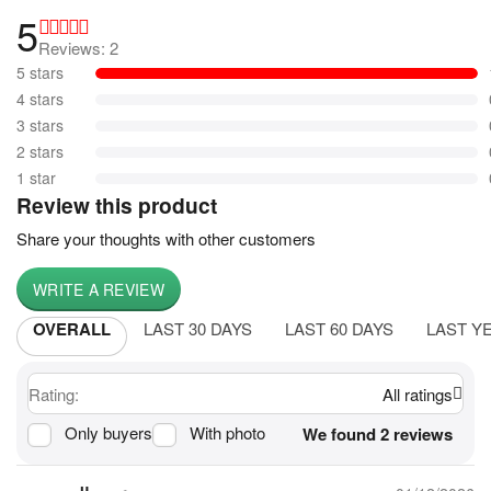
5
Reviews: 2
5 stars
4 stars
3 stars
2 stars
1 star
Review this product
Share your thoughts with other customers
WRITE A REVIEW
OVERALL
LAST 30 DAYS
LAST 60 DAYS
LAST Y
Rating:
All ratings
Only buyers
With photo
We found 2 reviews