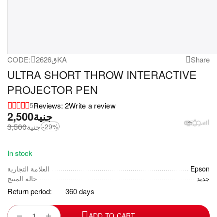
CODE:
26ق26KA
Share
ULTRA SHORT THROW INTERACTIVE
PROJECTOR PEN
Reviews: 2
Write a review
5
2,500
جنية
3,500
جنية
-29%
In stock
العلامة التجارية
Epson
جديد
حالة المنتج
Return period:
360 days
+
−
ADD TO CART