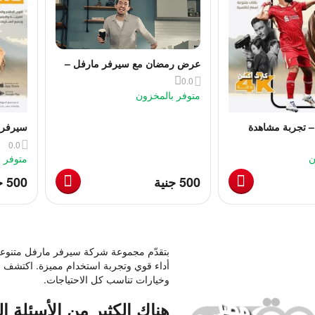
عرض رمضان مع سيرفر مارفل –
جميع مسلسلات رمضان بدون
0.0
فواصل
متوفر بالمخزون
 تجربة مشاهدة
سيرفر 
عالية
متكاملة
0.0
ن
متوفر 
‎
‎
‍500‍
جنية
‍500‍
ج
بتقدّم مجموعة شركة سيرفر مارفل متنوعة 
أداء قوي وتجربة استخدام مميزة. اكتشف ح
وخيارات تناسب كل الاحتياجات.
هناك الكثير من الأسئلة المطروح