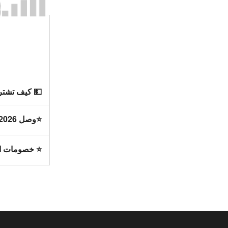
💵 كيف تشت
⭐وصل 2026 حديثا ؟
⭐ خصومات السوق ل