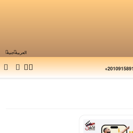
العربية
جنية
+201091589