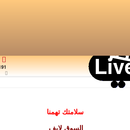
191
سلامتك تهمنا
السوق لايف