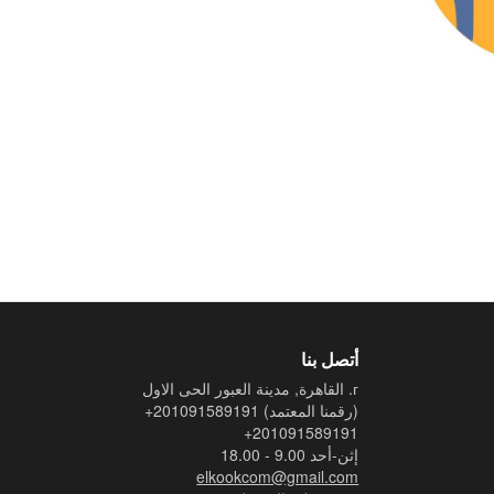
أتصل بنا
г. القاهرة, مدينة العبور الحى الاول
(رقمنا المعتمد)
+201091589191
+201091589191
إثن-أحد 9.00 - 18.00
elkookcom@gmail.com