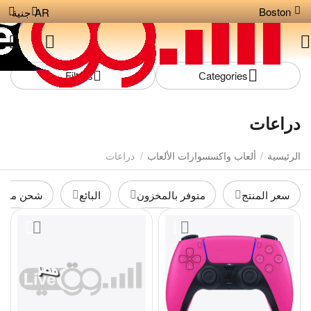
Boston
AR
جنية
Filters
Сategories
دراعات
الرئيسية
/
ألعاب واكسسوارات الألعاب
/
دراعات
سعر المنتج
متوفر بالمخزون
البائع
شحن مجان