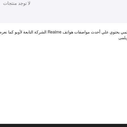
لا توجد منتجات
قسم موبايلات ريلمي يحتوي علي أحدث مواصفات ه
يلمى