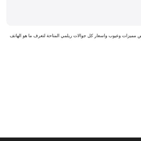
واتف Realme الشركة التابعة لأوبو كما نعرض مميزات وعيوب واسعار كل جوالات ريلمي المتاحة لتعرف ما هو الهاتف