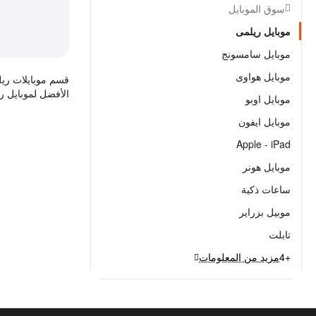
سوق الموبايل
موبايل ريلمى
موبايل سامسونج
موبايل هواوى
الأفضل لموبايل ر
موبايل اوبو
موبايل ايفون
iPad - ‏Apple
موبايل هونر
ساعات ذكية
موبيل بزراير
تابلت
+4
مزيد من المعلومات