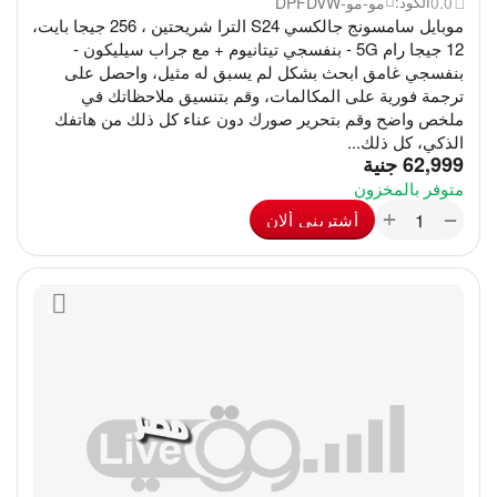
0.0
مو-مو-DPFDVW
الكود:
موبايل سامسونج جالكسي S24 الترا شريحتين ، 256 جيجا بايت،
12 جيجا رام 5G - بنفسجي تيتانيوم + مع جراب سيليكون -
بنفسجي غامق ابحث بشكل لم يسبق له مثيل، واحصل على
ترجمة فورية على المكالمات، وقم بتنسيق ملاحظاتك في
ملخص واضح وقم بتحرير صورك دون عناء كل ذلك من هاتفك
الذكي، كل ذلك...
‎
62,999
جنية
متوفر بالمخزون
+
−
أشترينى ألان