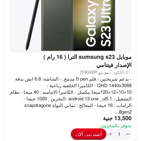
موبايل sumsung s23 الترا ( 16 رام )
الإصدار فيتنامي
0.0
مو-مو-7FKHXP
الكود:
- يدعم شريحتين - قلم S pen مدمج. - الشاشه: 6.8 انش بدقة
QHD 1440x3088 - الكاميرا الخلفيه رباعية :
10+10+12+120ميجا بيكسل - الكاميرا الاماميه : 40 ميجا -‏ نظام
التشغيل : android 13 one _ul5.1 -التخزين : 1000 جيجا -
الرامات : 16 جيجا - المعالج : ثماني النواة snapdragone
8gen2...
‎
13,500
جنية
متوفر بالمخزون
+
−
أشترينى ألان