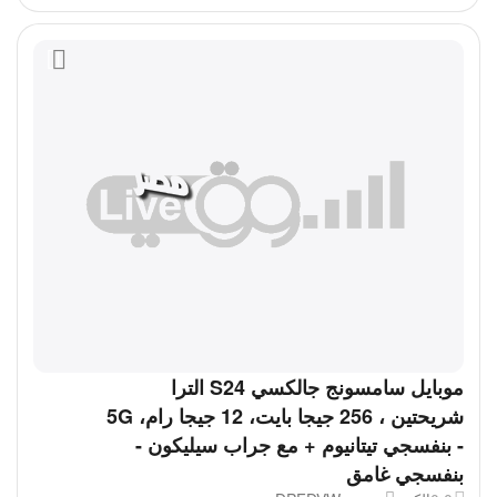
موبايل سامسونج جالكسي S24 الترا
شريحتين ، 256 جيجا بايت، 12 جيجا رام، 5G
- بنفسجي تيتانيوم + مع جراب سيليكون -
بنفسجي غامق