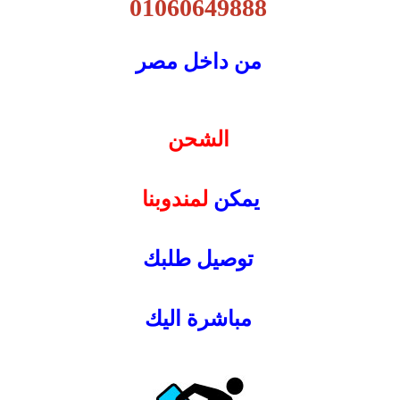
01060649888
من داخل مصر
الشحن
يمكن
لمندوبنا
توصيل طلبك
مباشرة اليك