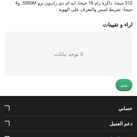
512 جيجا، ذاكرة رام 16 جيجا، ايه ام دي راديون برو 5300M، و4
جيجا، شريط لمس والتعرف على الهوية
اراء و تقيينات
لا توجد بيانات
تقيم
حسابي
دعم العميل