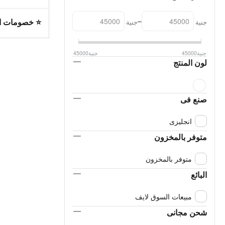
–
⭐ خصومات السوق ل
جنية
جنية
جنية
45000
جنية
45000
لون المنتج
صنع فى
انجليزى
متوفر بالمخزون
متوفر بالمخزون
البائع
مبيعات السوق لايف
شحن مجانى