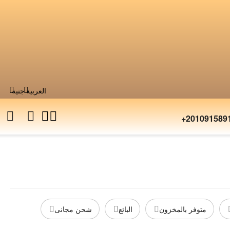
العربية
جنية
+201091589
متوفر بالمخزون
البائع
شحن مجانى