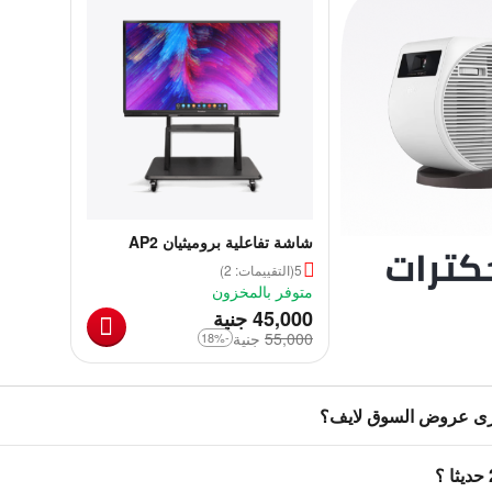
شاشة تفاعلية بروميثيان AP2
مقاس 65 بوصة - نظام ويندوز
5
(التقييمات: 2)
متوفر بالمخزون
‎
45,000
جنية
55,000
‎
جنية
-18%
رى عروض السوق لايف؟