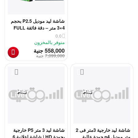
شاشة ليد موديل P2.5 بحجم
4×3 متر – دقة فائقة FULL
HD وتجربة عرض لا مثيل لها!
0.0
فئة B | شاشة تلفزيون كبيرة
متوفر بالمخزون
جدا 4 متر فى 3
‎
558,000
جنية
7,099,000
‎
جنية
شاشة ليد خارجية 3متر فى 2
شاشة ليد 3 متر P5 خارجية
متر موديل p4 جودة عالية
بجودة HD | شاشة اعلانية 6