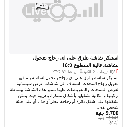
استيكر شاشة بتلزق على اى زجاج بتتحول
لشاشة,عالية السطوع 16:9
5
(التقييمات: 2)
اس-شا-Y7QIAY
الكود:
استيكر شاشة بتلزق على اى زجاج بتتحول لشاشة يتم فيها
تحويل زجاج المحلات الشفاف الى شاشات عرض سينمائية
لعرض المنتجات والمعروضات عليها تتميز هذه الشاشة ببساطة
تركيبها وإمكانية تشكيلها بأشكال مبتكرة وغريبة حيث يمكن
تشكيلها على شكل دائرة أو زجاجة عطر أو حذاء أو على هيئة
شخص يقف...
‎
9,700
جنية
15,000
‎
جنية
-35%