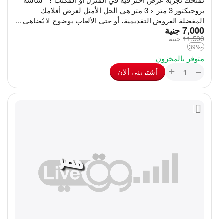
بروجيكتور 3 متر × 3 متر هي الحل الأمثل لعرض أفلامك
المفضلة العروض التقديمية، أو حتى الألعاب بوضوح لا يُضاهى....
‎
7,000
جنية
11,500
‎
جنية
-39%
متوفر بالمخزون
+
−
أشترينى ألان