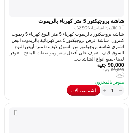
شاشة بروجيكتور 5 متر كهرباء بالريموت
0.0
شا-شا-J6ZSQN
الكود:
شاشه بروجيكتور بالريموت كهرباء 5 متر النوع كهرباء 5 ريموت
كنترول شاشة عرض بروجيكتور 5 متر كهربائية بالريموت ابيض
اشتري شاشة بروجيكتور من السوق لايف، 5 متر- أبيض النوع:
السوق لايف , تعرف على أفضل سعر ومواصفات المنتج. تتوفر
لدينا جميع انواع الشاشات...
‎
90,000
جنية
99,000
‎
جنية
-9%
متوفر بالمخزون
+
−
أشترينى ألان