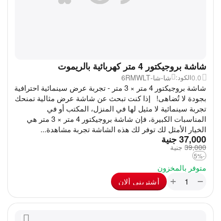
شاشة بروجيكتور 4 متر كهربائية بالريموت
0.0
شا-شا-6RMWLT
الكود:
شاشة بروجيكتور 4 متر × 3 متر - تجربة عرض سينمائية احترافية
بجودة لا تُضاهى! إذا كنت تبحث عن شاشة عرض مثالية تمنحك
تجربة سينمائية لا مثيل لها في المنزل، المكتب أو في
المناسبات الكبيرة، فإن شاشة بروجيكتور 4 متر × 3 متر هي
الخيار الأمثل لك توفر لك هذه الشاشة تجربة مشاهدة...
‎
37,000
جنية
39,000
‎
جنية
-5%
متوفر بالمخزون
+
−
أشترينى ألان