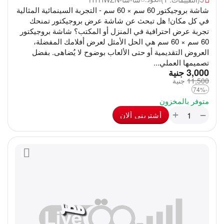
شاشة بروجيكتور 60 سم × 60 سم - التجربة السينمائية المثالية
في كل مكان! هل تبحث عن شاشة عرض بروجيكتور تمنحك
تجربة عرض احترافية في المنزل أو المكتب؟ شاشة بروجيكتور
60 سم × 60 سم هي الحل الأمثل لعرض أفلامك المفضلة،
العروض التقديمية أو حتى الألعاب بوضوح لا يُضاهى. بفضل
تصميمها العملي...
‎
3,000
جنية
11,500
‎
جنية
-74%
متوفر بالمخزون
+
−
أشترينى ألان