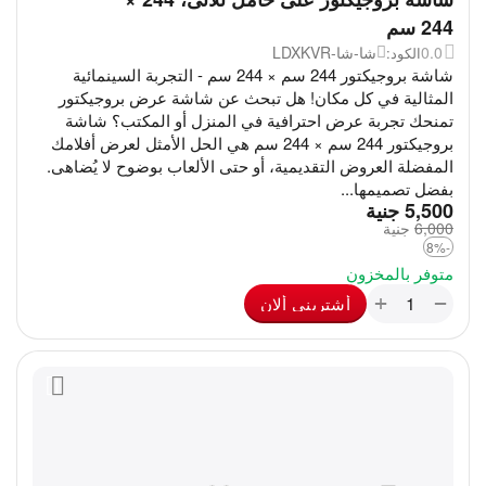
244 سم
0.0
شا-شا-LDXKVR
الكود:
شاشة بروجيكتور 244 سم × 244 سم - التجربة السينمائية
المثالية في كل مكان! هل تبحث عن شاشة عرض بروجيكتور
تمنحك تجربة عرض احترافية في المنزل أو المكتب؟ شاشة
بروجيكتور 244 سم × 244 سم هي الحل الأمثل لعرض أفلامك
المفضلة العروض التقديمية، أو حتى الألعاب بوضوح لا يُضاهى.
بفضل تصميمها...
‎
5,500
جنية
6,000
‎
جنية
-8%
متوفر بالمخزون
+
−
أشترينى ألان