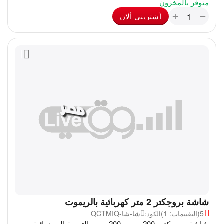
متوفر بالمخزون
+
−
أشترينى ألان
شاشة بروجكتر 2 متر كهربائية بالريموت
5
(التقييمات: 1)
شا-شا-QCTMIQ
الكود:
شاشة بروجيكتور 200 سم × 200 سم - التجربة السينمائية