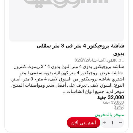
شاشة بروجيكتور 4 متر فى 3 متر سقفى
يدوى
0.0
شا-شا-X2GY2A
الكود:
شاشه بروجيكتور يدوى 4 متر النوع يدوى 4 * 3 ريموت كنترول
شاشة عرض بروجيكتور 4 متر كهربائية يدوية سقفى ابيض
اشتري شاشة بروجيكتور من السوق لايف، 4 متر× 3 متر- أبيض
النوع: السوق لايف , تعرف على أفضل سعر ومواصفات المنتج.
تتوفر لدينا جميع انواع الشاشات...
‎
32,000
جنية
39,000
‎
جنية
-18%
متوفر بالمخزون
+
−
أشترينى ألان