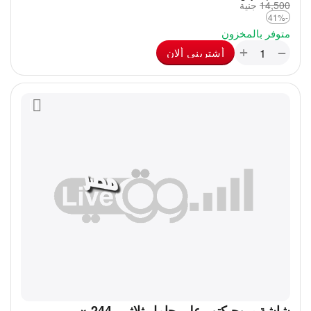
14,500
‎
جنية
-41%
متوفر بالمخزون
+
−
أشترينى ألان
شاشة بروجيكتور على حامل ثلاثى، 244 ×