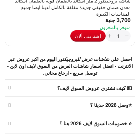
شاشه بروجيكتور 2 متر استاند بالضمان قويه بالضمان استاند
معدن ضمان حقيقى جديدة مغلفة بالكامل لدينا ايضا جميع
المقاسات الكبيرة
‎
3,700
جنية
متوفر بالمخزون
+
−
أشترينى ألان
احصل علي
شاشات عرض للبروجيكتور
اليوم من اكبر عروض عبر
الانترنت - افضل اسعار شاشات العرض من السوق لايف اون لاين -
توصيل سريع - ارجاع مجاني.
💵 كيف تشترى عروض السوق لايف؟
⭐وصل 2026 حديثا ؟
⭐ خصومات السوق لايف 2026 هنا ؟