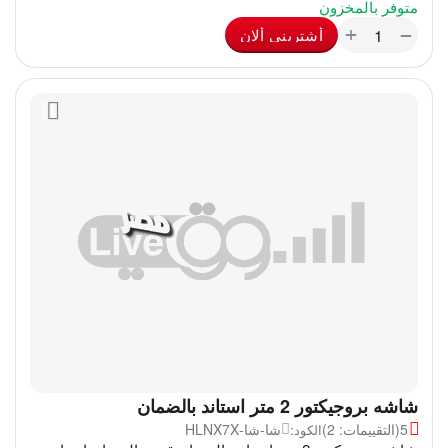
متوفر بالمخزون
+
−
أشترينى ألان
شاشه بروجيكتور 2 متر استاند بالضمان
5
(التقييمات: 2)
شا-شا-HLNX7X
الكود: