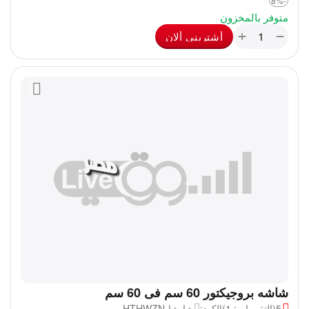
-8%
متوفر بالمخزون
+
−
أشترينى ألان
شاشه بروجيكتور 60 سم فى 60 سم
5
(التقييمات: 1)
شا-شا-HTHWZN
الكود: