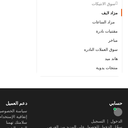
سوق الانتيكات
مزاد لايف
مزاد الساعات
مقتنيات نادرة
مباخر
سوق العملات النادره
هاند ميد
منتجات يدوية
حسابي
دعم العميل
سياسة الخصوصي
إتفاقية الإستخدام
الدخول
|
التسجيل
سلامتك تهمنا
سجّل الدخول للحصول على المزيد من الفرص
الدفع والشحن