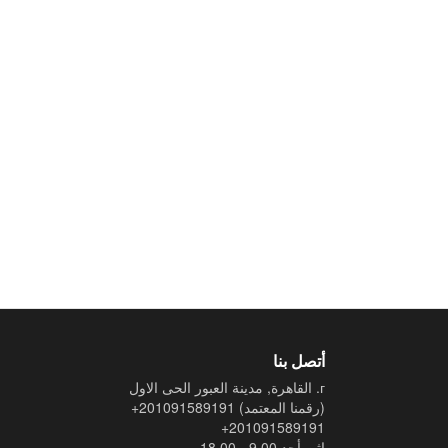
أتصل بنا
г. القاهرة, مدينة العبور الحى الاول
(رقمنا المعتمد)
+201091589191
+201091589191
إثن-أحد 9.00 - 18.00