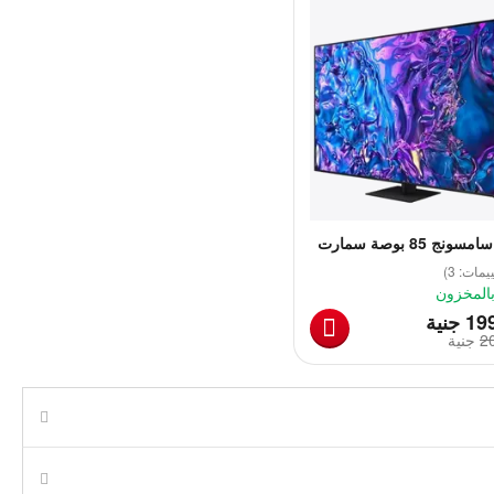
ج 85 بوصة سمارت
يمات: 3)
بالمخزون
‎
19
جنية
2
‎
جنية