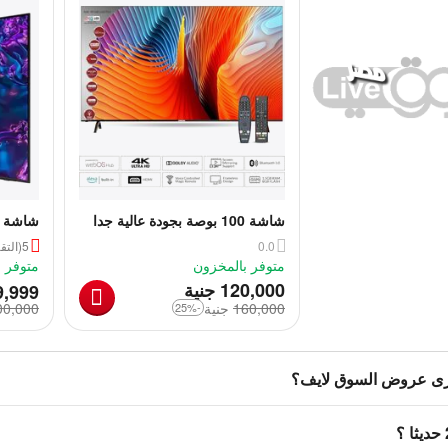
شاشة 100 بوصة بجودة عالية جدا
شاشة سامسون
الترا 4k كيت A درجة 2,5
0.0
5
(التقي
متوفر بالمخزون
متوفر 
‎
120,000
جنية
9,999
160,000
‎
جنية
00,000
-25%
رى عروض السوق لايف؟