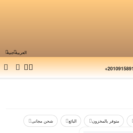
العربية
جنية
+201091589
متوفر بالمخزون
البائع
شحن مجانى