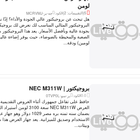
لومن
5
(التقييمات: 2)
جه-بر-MCRVMJ
الكود:
هل تبحث عن بروجيكتور عالي الجودة والأداء؟ إذًا 
بجودة عالية وبأفضل الأسعار. يعد هذا البروجيكتور مث
لومين) ودقة...
بروجيكتور | NEC M311W
0.0
بر-سو-0TVP0L
الكود:
حافظ على تفاعل جمهورك أثناء العروض التقديمية 
العرض NEC M311W سعة 3100 لوم
بضمان سنه تمنه بره مصر 1029 
الاستخدام وصديق للميزانية. يعد جهاز العرض هذا مثال
وبيئات...