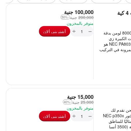
‎
100,000
جنية
بروجيكتور 8000 لومين من NEC شارب 4 كية
200,000
‎
جنية
-50%
متوفر بالمخزون
+
−
أشترينى ألان
بروجيكتور NEC PA803U الاحترافي – قوة عرض 8000 لومن بدقة
ات الكبيرة زي
القاعات، المؤتمرات، الجامعات أو المسارح يبقى NEC PA803U هو
والمرونة في التركيب
‎
15,000
جنية
25,000
‎
جنية
-40%
متوفر بالمخزون
نحن نقدم لك
+
−
البروجيكتور المثالي المناسب لك نعرض لك بروجيكتور NEC p350x
أشترينى ألان
اليًا للمناطق
الصعبة والمحيطة بالضوضاء، حيث يوفر إضاءة عالية (3500 أنسا