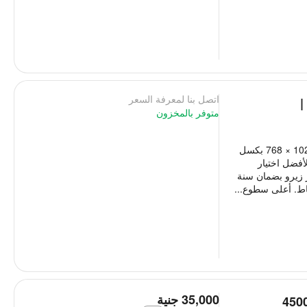
اتصل بنا لمعرفة السعر
 |
متوفر بالمخزون
يعرض جهاز العرض NEC UM301X الصور بدقة 1024 × 768 بكسل
 من الأفضل اختيار
 الخارج كسر زيرو بضمان سنة
اط. أعلى سطوع...
‎
35,000
جنية
 عرض NEC P451W 3LCD بقوة 4500