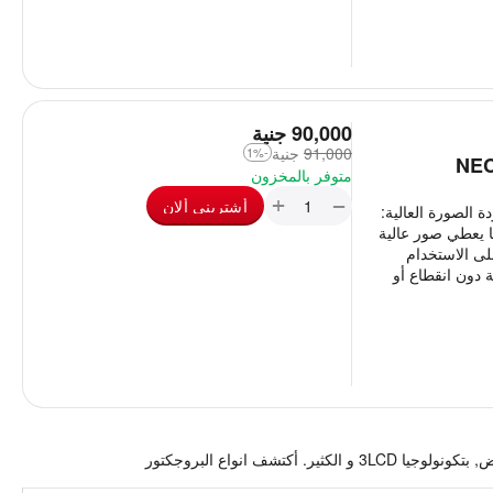
‎
90,000
جنية
91,000
‎
جنية
-1%
متوفر بالمخزون
+
−
أشترينى ألان
ات لجهاز NEC PA621X Projector جودة الصورة العالية:
ما يعطي صور عالية
لى الاستخدام
 دون انقطاع أو
ف انواع البروجكتور