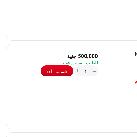
ديل NEC
‎
500,000
جنية
للطلب المسبق فقط
+
−
أشترينى ألان
م