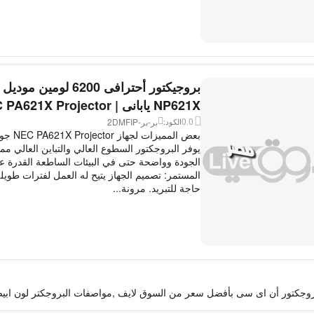
بروجيكتور أحترافى 6200 لومين موديل
NP621X يابانى | NEC PA621X Projector
0.0
بر-بر-2DMFIP
الكود:
بعض المميز
يوفر البروجكتور السطوع العالي والتباين العالي م
الجودة وواضحة حتى في البيئات الساطعة القدرة ع
المستمر: تصميم الجهاز يتيح له العمل لفترات طويلة
حاجة للتبريد. مرونة...
ر أن اى سى بأفضل سعر من السوق لايف ,مواصفات البروجكتر لون ابيض, بتكونولوجيا 3LCD و الكثير. أكتش