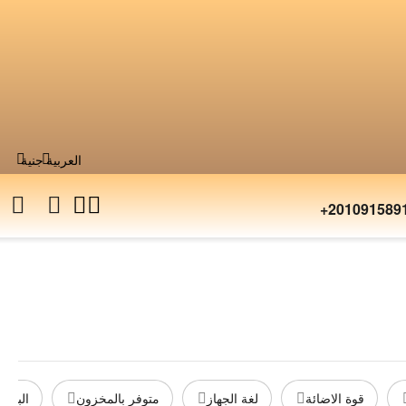
العربية
جنية
+201091589
قوة الاضائة
لغة الجهاز
متوفر بالمخزون
البائع