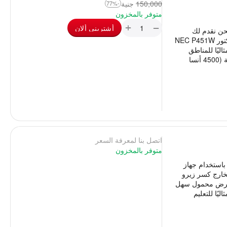
150,000
‎
جنية
-77%
متوفر بالمخزون
+
−
أشترينى ألان
نحن نقدم لك
البروجيكتور المثالي المناسب لك نعرض لك بروجيكتور NEC P451W
اليًا للمناطق
الصعبة والمحيطة بالضوضاء، حيث يوفر إضاءة عالية (4500 أنسا
اتصل بنا لمعرفة السعر
متوفر بالمخزون
باستخدام جهاز
ن أستيراد الخارج كسر زيرو
دولار وهو جهاز عرض محمول سهل
يًا للتعليم