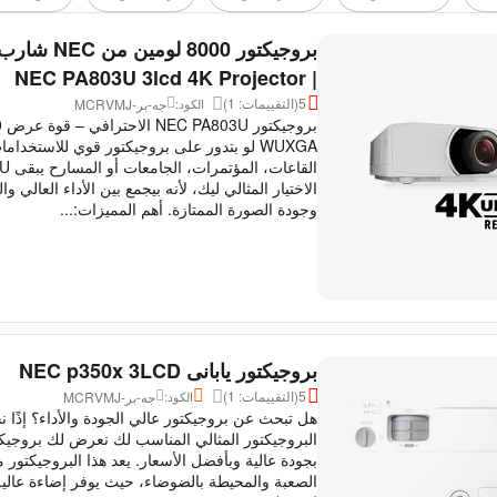
| NEC PA803U 3lcd 4K Projector
5
(التقييمات: 1)
جه-بر-MCRVMJ
الكود:
WUXGA لو بتدور على بروجيكتور قوي للاستخدام
الاختيار المثالي ليك، لأنه بيجمع بين الأداء العالي 
وجودة الصورة الممتازة. أهم المميزات:...
بروجيكتور يابانى NEC p350x 3LCD
5
(التقييمات: 1)
جه-بر-MCRVMJ
الكود:
هل تبحث عن بروجيكتور عالي الجودة والأداء؟ إذًا 
بجودة عالية وبأفضل الأسعار. يعد هذا البروجيكتور مث