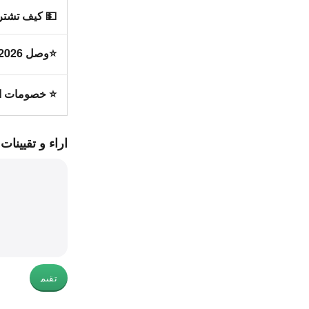
💵 كيف تشت
⭐وصل 2026 حديثا ؟
⭐ خصومات السوق ل
اراء و تقيينات
تقيم