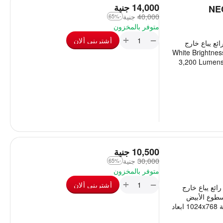
‎
14,000
جنية
NEC NP
40,000
‎
جنية
-65%
متوفر بالمخزون
+
−
أشترينى ألان
 رائع يباع خارج
 ب 1299 دولار الكتالوج حملة فى المرفقات White Brightness
3,200 Lumens 
‎
10,500
جنية
30,000
‎
جنية
-65%
متوفر بالمخزون
+
−
أشترينى ألان
ر رائع يباع خارج
ات سطوع الأبيض
3,000 لومن (ANSI)1 / 2,250 لومن (اقتصادي) دقة 1024x768 ابعاد