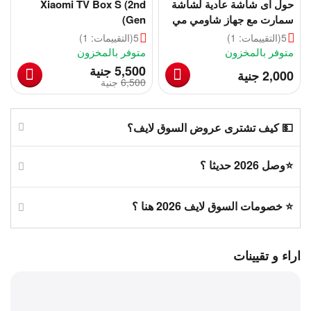
حول اى شاشة عادية لشاشة
Xiaomi TV Box S (2nd
سمارت مع جهاز شاومي مي
Gen)
بوكس اس
5
(التقييمات: 1)
5
(التقييمات: 1)
متوفر بالمخزون
متوفر بالمخزون
‎
5,500
جنية
‎
2,000
جنية
6,500
‎
جنية
💵 كيف تشترى عروض السوق لايف؟
⭐وصل 2026 حديثا ؟
⭐ خصومات السوق لايف 2026 هنا ؟
اراء و تقيينات