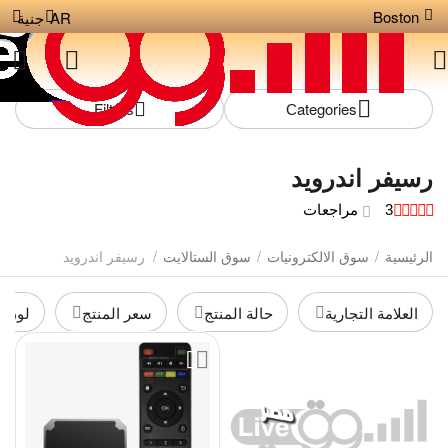
Boston
AR
جنية
Filters
Сategories
رسيفر اندرويد
3 مراجعات
الرئيسية
/
سوق الالكترونيات
/
سوق الستالايت
/
رسيفر اندرويد
العلامة التجارية
حالة المنتج
سعر المنتج
لون ا