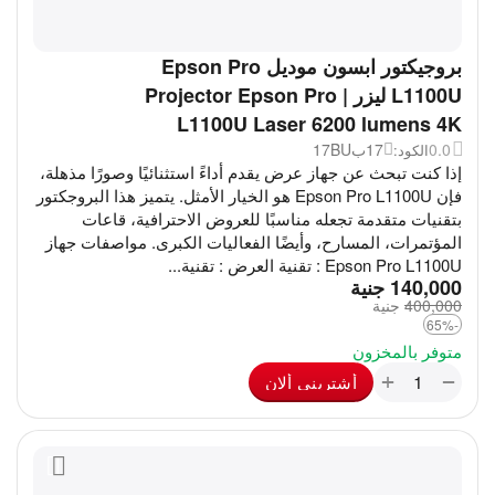
بروجيكتور ابسون موديل Epson Pro
L1100U ليزر | Projector Epson Pro
L1100U Laser 6200 lumens 4K
0.0
17ب17BU
الكود:
إذا كنت تبحث عن جهاز عرض يقدم أداءً استثنائيًا وصورًا مذهلة،
فإن Epson Pro L1100U هو الخيار الأمثل. يتميز هذا البروجكتور
بتقنيات متقدمة تجعله مناسبًا للعروض الاحترافية، قاعات
المؤتمرات، المسارح، وأيضًا الفعاليات الكبرى. مواصفات جهاز
Epson Pro L1100U : تقنية العرض : تقنية...
‎
140,000
جنية
400,000
‎
جنية
-65%
متوفر بالمخزون
+
−
أشترينى ألان