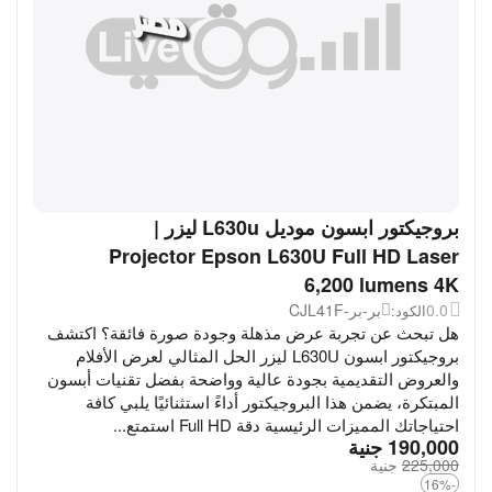
بروجيكتور ابسون موديل L630u ليزر |
Projector Epson L630U Full HD Laser
6,200 lumens 4K
0.0
بر-بر-CJL41F
الكود:
هل تبحث عن تجربة عرض مذهلة وجودة صورة فائقة؟ اكتشف
بروجيكتور ابسون L630U ليزر الحل المثالي لعرض الأفلام
والعروض التقديمية بجودة عالية وواضحة بفضل تقنيات أبسون
المبتكرة، يضمن هذا البروجيكتور أداءً استثنائيًا يلبي كافة
احتياجاتك المميزات الرئيسية دقة Full HD استمتع...
‎
190,000
جنية
225,000
‎
جنية
-16%