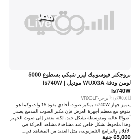
بروجكتر فيوسونيك ليزر شبكي بسطوع 5000
لومن ودقة WUXGA موديل ls740W |
ls740W
0.0
بر-بر-VRXCLF
الكود:
يتميز جهاز ls740W بمكبر صوت أحادي بقوة 15 وات وكما هو
متوقع مع معظم أجهزة العرض فإن مكبر الصوت المدمج يصدر
أصواتًا عالية ومتوسطة بشكل جيد، لكنه يفتقر إلى صوت الجهير
وهذا ملحوظ بشكل خاص عند مشاهدة مشاهد الحركة في
الأفلام والبرامج التلفزيونية، مثل العديد من المشاهد في...
‎
65,000
جنية