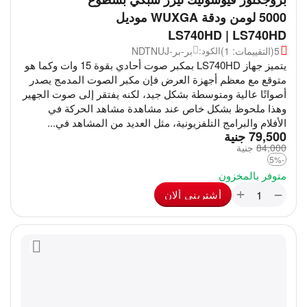
5000 لومن ودقة WUXGA موديل
LS740HD | LS740HD
5
(التقييمات: 1)
بر-بر-NDTNUJ
الكود:
يتميز جهاز LS740HD بمكبر صوت أحادي بقوة 15 وات وكما هو
متوقع مع معظم أجهزة العرض فإن مكبر الصوت المدمج يصدر
أصواتًا عالية ومتوسطة بشكل جيد، لكنه يفتقر إلى صوت الجهير
وهذا ملحوظ بشكل خاص عند مشاهدة مشاهد الحركة في
الأفلام والبرامج التلفزيونية، مثل العديد من المشاهد في...
‎
79,500
جنية
84,000
‎
جنية
-5%
متوفر بالمخزون
+
−
أشترينى ألان