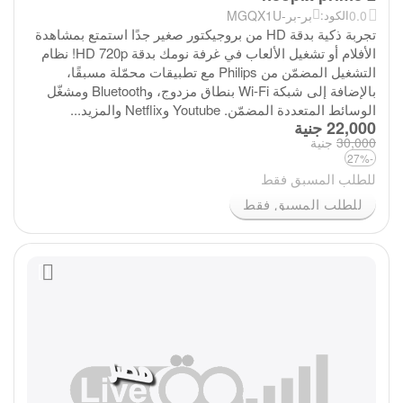
0.0
بر-بر-MGQX1U
الكود:
تجربة ذكية بدقة HD من بروجيكتور صغير جدًا استمتع بمشاهدة
الأفلام أو تشغيل الألعاب في غرفة نومك بدقة HD 720p! نظام
التشغيل المضمّن من Philips مع تطبيقات محمّلة مسبقًا،
بالإضافة إلى شبكة Wi-Fi بنطاق مزدوج، وBluetooth ومشغّل
الوسائط المتعددة المضمّن. Youtube وNetflix والمزيد...
‎
22,000
جنية
30,000
‎
جنية
-27%
للطلب المسبق فقط
للطلب المسبق فقط