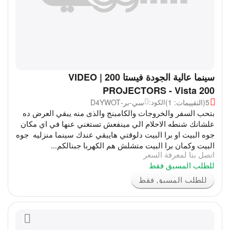
سينما عالية الجودة فيستا 200 | VIDEO
PROJECTORS - Vista 200
5
(التقييمات: 1)
سي-بر-D4YWOT
الكود:
بتحب السفر والخروجات والكامبنج والذى منه يبقي العرض ده
علشانك شنطه الاحلام الي مينفعش تستغني عنها في اي مكان
جوه البيت او برا البيت دلوقتي هايبقي عندك سينما منزليه جوه
البيت وكمان برا البيت متشلش هم الكهربا جبنالكم...
اتصل بنا لمعرفة السعر
للطلب المسبق فقط
للطلب المسبق فقط