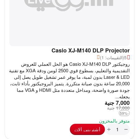
Casio XJ-M140 DLP Projector
5
(التقييمات: 1)
روجيكتور Casio XJ-M140 DLP هو الحل العملي للعروض
التقديمية والتعليم، بسطوع قوي 2500 لومن ودقة XGA مع تقنية
Laser & LED بدون لمبة، ما يوفر عمر تشغيل طويل يصل إلى
20,000 ساعة بدون صيانة متكررة. يتميز البروجيكتور بأداء ثابت،
جودة صورة واضحة، ومداخل متعددة مثل HDMI و VGA مما
يجعله...
‎
7,000
جنية
17,000
‎
جنية
-59%
متوفر بالمخزون
+
−
أشترينى ألان