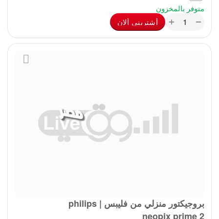
متوفر بالمخزون
+
−
أشترينى ألان
بروجيكتور منزلي من فليبس | philips
neopix prime 2