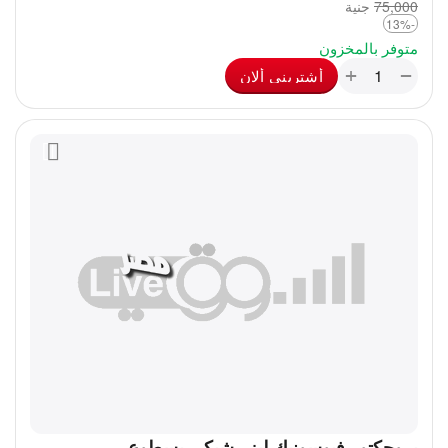
75,000
‎
جنية
-13%
متوفر بالمخزون
+
−
أشترينى ألان
بروجكتور فيوسونيك ليزر شبكي بسطوع