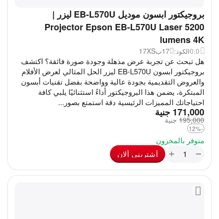
بروجيكتور ابسون موديل EB-L570U ليزر |
Projector Epson EB-L570U Laser 5200
lumens 4K
0.0
17ب17XS
الكود:
هل تبحث عن تجربة عرض مذهلة وجودة صورة فائقة؟ اكتشف
بروجيكتور ابسون EB-L570U ليزر الحل المثالي لعرض الأفلام
والعروض التقديمية بجودة عالية وواضحة بفضل تقنيات أبسون
المبتكرة، يضمن هذا البروجيكتور أداءً استثنائيًا يلبي كافة
احتياجاتك المميزات الرئيسية دقة استمتع بصور...
‎
171,000
جنية
195,000
‎
جنية
-12%
متوفر بالمخزون
+
−
أشترينى ألان