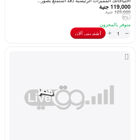
احتياجاتك المميزات الرئيسية دقة استمتع بصور...
‎
119,000
جنية
125,000
‎
جنية
-5%
متوفر بالمخزون
+
−
أشترينى ألان