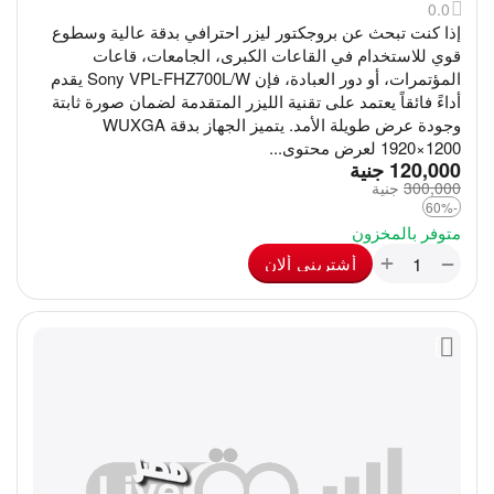
0.0
إذا كنت تبحث عن بروجكتور ليزر احترافي بدقة عالية وسطوع
قوي للاستخدام في القاعات الكبرى، الجامعات، قاعات
المؤتمرات، أو دور العبادة، فإن Sony VPL-FHZ700L/W يقدم
أداءً فائقاً يعتمد على تقنية الليزر المتقدمة لضمان صورة ثابتة
وجودة عرض طويلة الأمد. يتميز الجهاز بدقة WUXGA
1920×1200 لعرض محتوى...
‎
120,000
جنية
300,000
‎
جنية
-60%
متوفر بالمخزون
+
−
أشترينى ألان