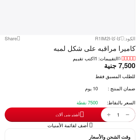
الكود:
كا-كا-R1IM2I
Share
كاميرا مراقبه على شكل لمبه
التقييمات: 1
اكتب تقييم
5
7,500
‎
جنية
للطلب المسبق فقط
ضمان المنتج :
10 يوم
السعر بالنقاط:
7500 نقطة
+
−
أشترينى ألان
أضف لقائمة الأمنيات
وقت الشحن والأسعار