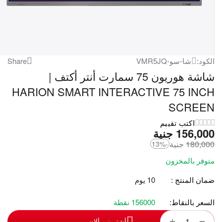
الكود:
شا-سو-VMR5JQ
Share
شاشة هوريون 75 سمارت أنتر أكتف |
HARION SMART INTERACTIVE 75 INCH
SCREEN
اكتب تقييم
156,000
‎
جنية
180,000
‎
جنية
-13%
متوفر بالمخزون
ضمان المنتج :
10 يوم
السعر بالنقاط:
156000 نقطة
+
−
أشترينى ألان