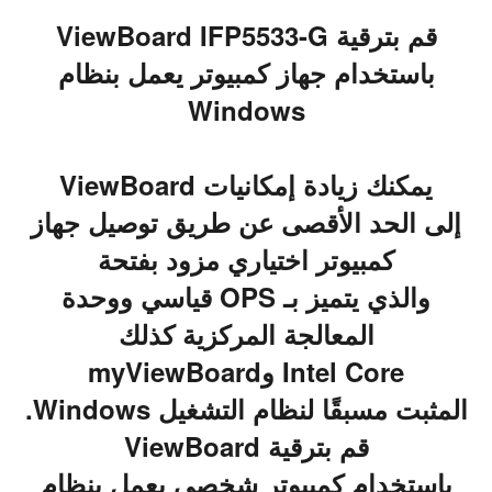
قم بترقية ViewBoard IFP5533-G
باستخدام جهاز كمبيوتر يعمل بنظام
Windows
يمكنك زيادة إمكانيات ViewBoard
إلى الحد الأقصى عن طريق توصيل جهاز
كمبيوتر اختياري مزود بفتحة
والذي يتميز بـ OPS قياسي ووحدة
المعالجة المركزية كذلك
Intel Core وmyViewBoard
المثبت مسبقًا لنظام التشغيل Windows.
قم بترقية ViewBoard
باستخدام كمبيوتر شخصي يعمل بنظام