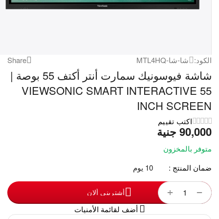
الكود:
شا-شا-MTL4HQ
Share
شاشة فيوسونيك سمارت أنتر أكتف 55 بوصة |
VIEWSONIC SMART INTERACTIVE 55
INCH SCREEN
اكتب تقييم
90,000
‎
جنية
متوفر بالمخزون
ضمان المنتج :
10 يوم
+
−
أشترينى ألان
أضف لقائمة الأمنيات