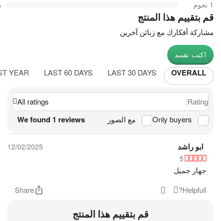
1 نجوم
%
قم بتقييم هذا المنتج
مشاركة أفكارك مع زبائن آخرين
اكتب تقييم
ST YEAR
LAST 60 DAYS
LAST 30 DAYS
OVERALL
All ratings
Rating:
Only buyers
مع الصور
We found 1 reviews
ابو راشد
12/02/2025
5
جهاز جميل
Share
Helpfull?
قم بتقييم هذا المنتج