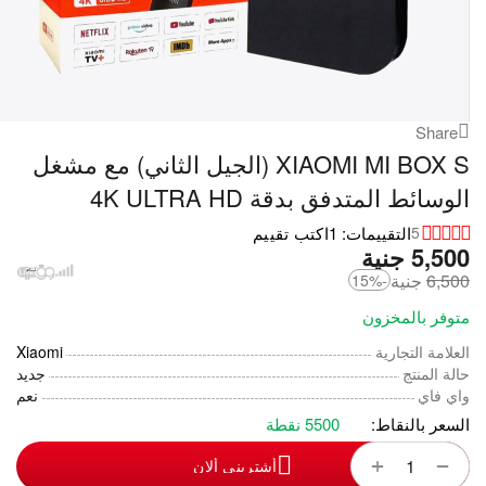
Share
XIAOMI MI BOX S (الجيل الثاني) مع مشغل
الوسائط المتدفق بدقة 4K ULTRA HD
التقييمات: 1
اكتب تقييم
5
5,500
‎
جنية
6,500
‎
جنية
-15%
متوفر بالمخزون
العلامة التجارية
Xiaomi
حالة المنتج
جديد
واي فاي
نعم
السعر بالنقاط:
5500 نقطة
+
−
أشترينى ألان