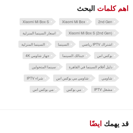
اهم كلمات
البحث
Xiaomi Mi Box S
Xiaomi Mi Box
2nd Gen
Xiaomi Mi Box S (2nd Gen)
اسعار السينما المنزلية
اشتراك IPTV رياضي
السينما
السينما المنزلية
بوكس اس
جبنالك السينما
جهاز شاومي 4K
دليل أفلام السينما في القاهرة
سينما المتحولين
شاومي
شاومي مي بوكس اس
شراء IPTV
مشغل IPTV
مي بوكس
مي بوكس اس
قد يهمك
ايضًا