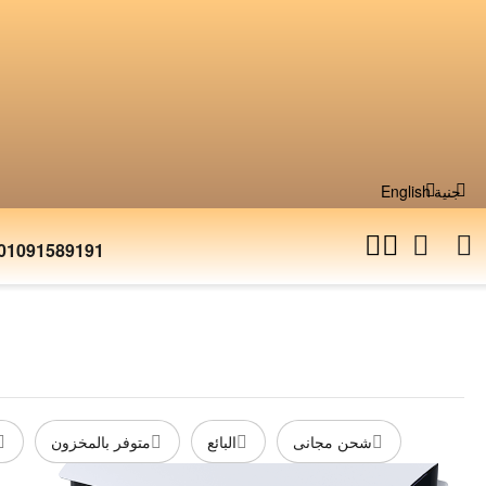
English
جنية
01091589191
شحن مجانى
البائع
متوفر بالمخزون