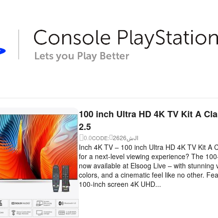
100 inch Ultra HD 4K TV Kit A Cl
2.5
0.0
26ش26JI
CODE:
Inch 4K TV – 100 inch Ultra HD 4K TV Kit A 
for a next-level viewing experience? The 100
now available at Elsoog Live – with stunning v
colors, and a cinematic feel like no other. Fe
100-inch screen 4K UHD...