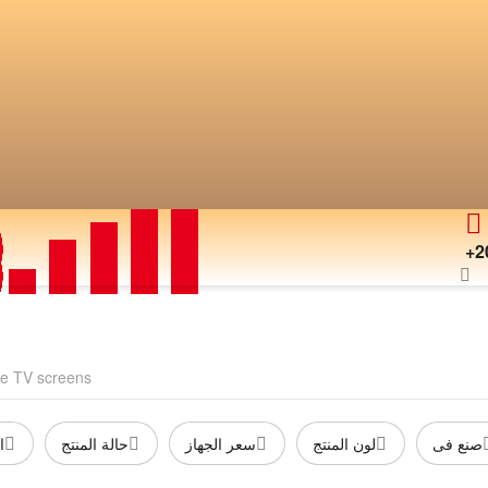
+2
ge TV screens
صنع فى
لون المنتج
سعر الجهاز
حالة المنتج
ا