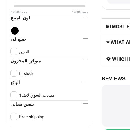
120000
جنية
120000
جنية
لون المنتج
💵 MOST 
صنع فى
⭐ WHAT A
الصين
💎 WHICH
متوفر بالمخزون
In stock
REVIEWS
البائع
مبيعات السوق لايف1
شحن مجانى
Free shipping