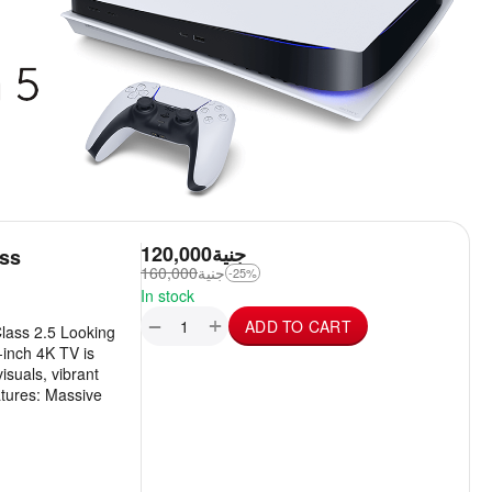
120,000
جنية
ass
160,000
جنية
-25%
In stock
+
−
ADD TO CART
Class 2.5 Looking
-inch 4K TV is
isuals, vibrant
atures: Massive