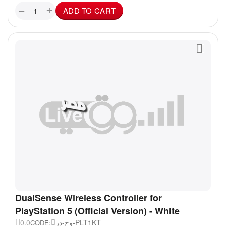
+
−
ADD TO CART
DualSense Wireless Controller for
PlayStation 5 (Official Version) - White
0.0
وح-در-PLT1KT
CODE: