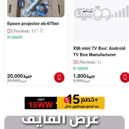
Epson projector eb-675wi
5
(Reviews: 1)
In stock
X96 mini TV Box: Android
TV Box Manufacturer
5
(Reviews: 1)
In stock
جنية
1,800
جنية
20,000
جنية
2,200
جنية
30,000