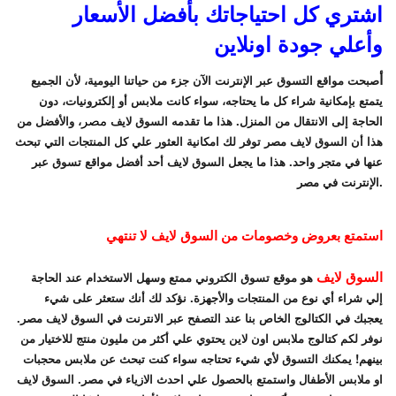
اشتري كل احتياجاتك بأفضل الأسعار
وأعلي جودة اونلاين
أ
صبحت مواقع التسوق عبر الإنترنت الآن جزء من حياتنا اليومية، لأن الجميع
يتمتع بإمكانية شراء كل ما يحتاجه، سواء كانت ملابس أو إلكترونيات، دون
مصر
الحاجة إلى الانتقال من المنزل. هذا ما تقدمه السوق لايف
، والأفضل من
هذا أن السوق لايف مصر توفر لك امكانية العثور علي كل المنتجات التي تبحث
عنها في متجر واحد. هذا ما يجعل السوق لايف أحد أفضل مواقع تسوق عبر
الإنترنت في مصر.
استمتع بعروض وخصومات من السوق لايف لا تنتهي
السوق لايف
هو موقع تسوق الكتروني ممتع وسهل الاستخدام عند الحاجة
إلي شراء أي نوع من المنتجات والأجهزة. نؤكد لك أنك ستعثر على شيء
يعجبك في الكتالوج الخاص بنا عند التصفح عبر الانترنت في السوق لايف مصر.
نوفر لكم كتالوج ملابس اون لاين يحتوي علي أكثر من مليون منتج للاختيار من
بينهم! يمكنك التسوق لأي شيء تحتاجه سواء كنت تبحث عن ملابس محجبات
او ملابس الأطفال واستمتع بالحصول علي احدث الازياء في مصر. السوق لايف