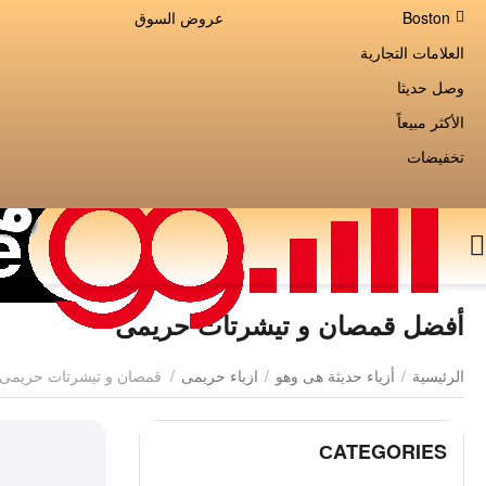
Boston
عروض السوق
العلامات التجارية
وصل حديثا
الأكثر مبيعاً
تخفيضات
أفضل قمصان و تيشرتات حريمى
الرئيسية
/
أزياء حديثة هى وهو
/
ازياء حريمى
/
قمصان و تيشرتات حريمى
СATEGORIES