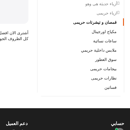
أزياء حديثة هى وهو
ازياء حريمى
قمصان و تيشرتات حريمى
مكياج اورجينال
أشترى الان افضل 
كل الظروف الجوي
ساعات نسائية
ملابس داخلية حريمي
سوق العطور
بيجامات حريمى
نظارات حريمى
فساتين
حسابي
دعم العميل