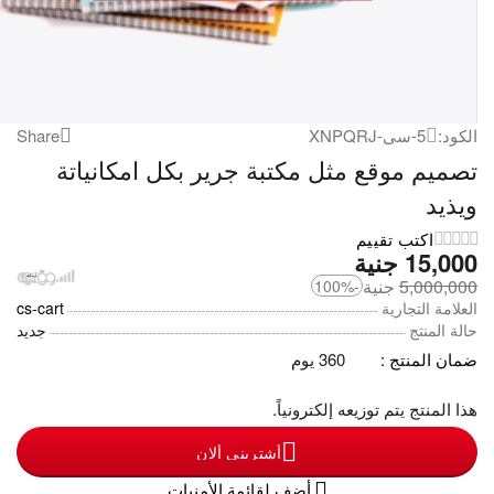
الكود:
5-سى-XNPQRJ
Share
تصميم موقع مثل مكتبة جرير بكل امكانياتة
ويذيد
اكتب تقييم
15,000
‎
جنية
5,000,000
‎
جنية
-100%
العلامة التجارية
cs-cart
حالة المنتج
جديد
ضمان المنتج :
360 يوم
هذا المنتج يتم توزيعه إلكترونياً.
أشترينى ألان
أضف لقائمة الأمنيات