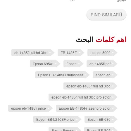
FIND SIMILAR
اهم كلمات
البحث
eb-1485fi full hd 3lcd
EB-1485Fi
5000 Lumen
Epson 695wi
Epson
eb-1485fi pdf
Epson EB-1485Fi datasheet
epson eb
epson eb-1485fi full hd 3lcd
epson eb-1485fi full hd 3lcd projector
epson eb-1485fi price
Epson EB-1485Fi laser projector
Epson EB-L210SF price
Epson EB-680
Epson Europe
Epson EB-S05