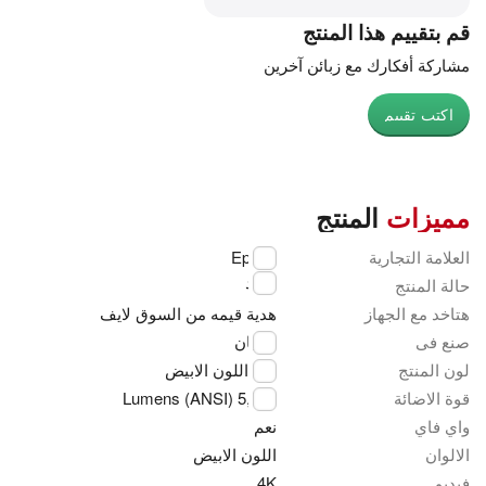
قم بتقييم هذا المنتج
مشاركة أفكارك مع زبائن آخرين
اكتب تقييم
مميزات
المنتج
العلامة التجارية
Epson
جديد
حالة المنتج
هتاخد مع الجهاز
هدية قيمه من السوق لايف
صنع فى
اليابان
لون المنتج
اللون الابيض
قوة الاضائة
5,000 Lumens (ANSI)
واي فاي
نعم
الالوان
اللون الابيض
فيديو
4K