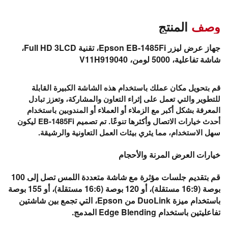
وصف
المنتج
جهاز عرض ليزر Epson EB-1485Fi، تقنية Full HD 3LCD،
شاشة تفاعلية، 5000 لومن، V11H919040
قم بتحويل مكان عملك باستخدام هذه الشاشة الكبيرة القابلة
للتطوير والتي تعمل على إثراء التعاون والمشاركة، وتعزز تبادل
المعرفة بشكل أكبر مع الزملاء أو العملاء أو المندوبين باستخدام
أحدث خيارات الاتصال وأكثرها تنوعًا. تم تصميم EB-1485Fi ليكون
سهل الاستخدام، مما يثري بيئات العمل التعاونية والرشيقة.
خيارات العرض المرنة والأحجام
قم بتقديم جلسات مؤثرة مع شاشة متعددة اللمس تصل إلى 100
بوصة (16:9 مستقلة)، أو 120 بوصة (16:6 مستقلة)، أو 155 بوصة
باستخدام ميزة DuoLink من Epson، التي تجمع بين شاشتين
تفاعليتين باستخدام Edge Blending المدمج.