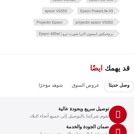
epson VS350
Epson PowerLite 93
Projector Epson
projector epson VS350
بروجيكتور ايبسون الترا شورت ثرو | Epson 485wi
قد يهمك
ايضًا
وصل حديثا
عروض السوق
شوهد مؤخرًا
توصيل سريع وبجودة عالية
تقوم شركتنا بالتوصيل إلى جميع أنحاء البلاد
ضمان الجودة والخدمة
نقدم فقط المنتجات التي نثق بجودتها