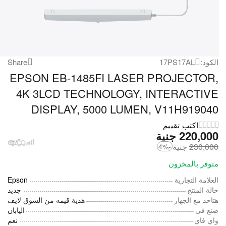
الكود:
17PS17AL
Share
EPSON EB-1485FI LASER PROJECTOR,
4K 3LCD TECHNOLOGY, INTERACTIVE
DISPLAY, 5000 LUMEN, V11H919040
اكتب تقييم
220,000
‎
جنية
230,000
‎
جنية
-4%
متوفر بالمخزون
العلامة التجارية
Epson
حالة المنتج
جديد
هتاخد مع الجهاز
هدية قيمه من السوق لايف
صنع فى
اليابان
واي فاي
نعم