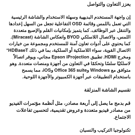
يعزز التعاون والتواصل
إن واجهة المستخدم البديهية وسهلة الاستخدام والشاشة الرئيسية
التي تعمل باللمس وقائمة OSD التفاعلية تجعل من السهل إعدادها
والتنقل عبر الوظائف. كما يتميز بإمكانيات القلم والإصبع متعددة
اللمس، والاتصال اللاسلكي BYOD وانعكاس الشاشة (Miracast).
كما يحتوي على أدوات تعاون آمنة للمستخدم ومجموعة من خيارات
الاتصال القوية، سواء اللاسلكية أو السلكية، بما في ذلك HDBaseT*
ومخرج HDMI. تطبيق Epson iProjection مجاني، ويوفر اتصالاً
لاسلكيًا سلسًا وتحكمًا في التعاون من أجهزة ومنصات متعددة. وهو
متوافق مع Windows وOffice 365 suite وiOS، مما يسمح
باستخدام التطبيقات عبر أجهزة الكمبيوتر والأجهزة اللوحية.
تقسيم الشاشة المنزلقة
قم بدمج ما يصل إلى أربعة مصادر، مثل أنظمة مؤتمرات الفيديو
من مصادر فيديو متعددة وعروض تقديمية، لتحسين تفاعلات
الاجتماع.
تكنولوجيا التركيب والنسيان