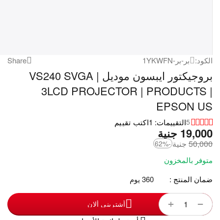
الكود:
بر-بر-1YKWFN
Share
بروجيكتور ايبسون موديل | VS240 SVGA
3LCD PROJECTOR | PRODUCTS |
EPSON US
التقييمات: 1
اكتب تقييم
5
19,000
‎
جنية
50,000
‎
جنية
-62%
متوفر بالمخزون
ضمان المنتج :
360 يوم
+
−
أشترينى ألان