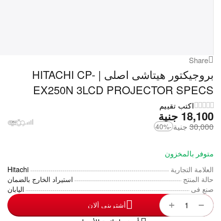
Share
بروجيكتور هيتاشى اصلى | HITACHI CP-
EX250N 3LCD PROJECTOR SPECS
اكتب تقييم
18,100
‎
جنية
30,000
‎
جنية
-40%
متوفر بالمخزون
العلامة التجارية
Hitachi
حالة المنتج
استيراد الخارج بالضمان
صنع فى
اليابان
+
−
أشترينى ألان