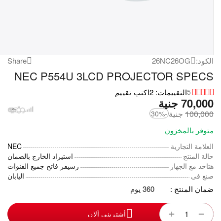
الكود:
26NC26OG
Share
NEC P554U 3LCD PROJECTOR SPECS
التقييمات: 2
اكتب تقييم
5
70,000
‎
جنية
100,000
‎
جنية
-30%
متوفر بالمخزون
العلامة التجارية
NEC
حالة المنتج
استيراد الخارج بالضمان
هتاخد مع الجهاز
رسيفر فاتح جميع القنوات
صنع فى
اليابان
ضمان المنتج :
360 يوم
+
−
أشترينى ألان