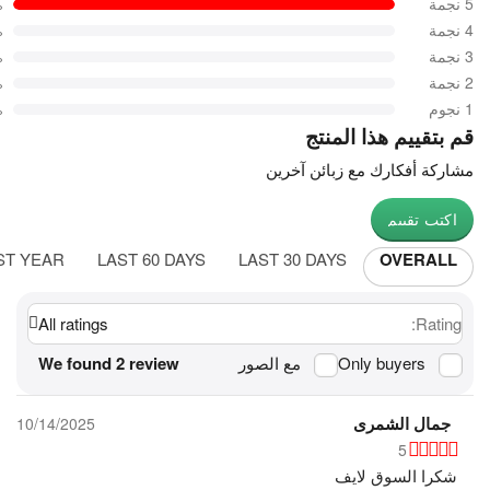
5 نجمة
%
4 نجمة
%
3 نجمة
%
2 نجمة
%
1 نجوم
%
قم بتقييم هذا المنتج
مشاركة أفكارك مع زبائن آخرين
اكتب تقييم
ST YEAR
LAST 60 DAYS
LAST 30 DAYS
OVERALL
All ratings
Rating:
Only buyers
مع الصور
We found 2 review
جمال الشمرى
10/14/2025
5
شكرا السوق لايف