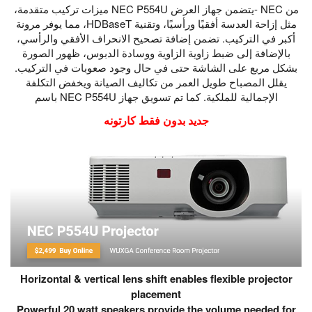
من NEC -يتضمن جهاز العرض NEC P554U ميزات تركيب متقدمة،
مثل إزاحة العدسة أفقيًا ورأسيًا، وتقنية HDBaseT، مما يوفر مرونة
أكبر في التركيب. تضمن إضافة تصحيح الانحراف الأفقي والرأسي،
بالإضافة إلى ضبط زاوية الزاوية ووسادة الدبوس، ظهور الصورة
بشكل مربع على الشاشة حتى في حال وجود صعوبات في التركيب.
يقلل المصباح طويل العمر من تكاليف الصيانة ويخفض التكلفة
الإجمالية للملكية. كما تم تسويق جهاز NEC P554U باسم
جديد بدون فقط كارتونه
Horizontal & vertical lens shift enables flexible projector
placement
Powerful 20 watt speakers provide the volume needed for