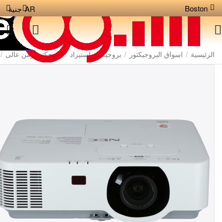
Boston
AR
جنية
الرئيسية
/
اسواق البروجيكتور
/
بروجيكتور استيراد
/
بروجكتر لومن عالى
/