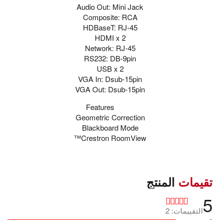
Audio Out: Mini Jack
Composite: RCA
HDBaseT: RJ-45
HDMI x 2
Network: RJ-45
RS232: DB-9pin
USB x 2
VGA In: Dsub-15pin
VGA Out: Dsub-15pin
Features
Geometric Correction
Blackboard Mode
Crestron RoomView™
تقيمات
المنتج
5
التقييمات: 2