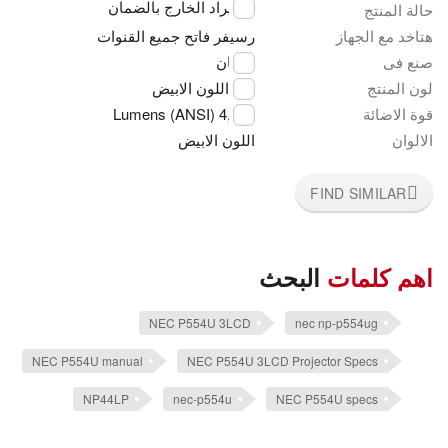
استيراد الخارج بالضمان
حالة المنتج
هتاخد مع الجهاز
رسيفر فاتح جميع القنوات
صنع فى
اليابان
لون المنتج
اللون الابيض
قوة الاضائة
4,500 Lumens (ANSI)
الالوان
اللون الابيض
FIND SIMILAR
اهم كلمات
البحث
NEC P554U 3LCD
nec np-p554ug
NEC P554U manual
NEC P554U 3LCD Projector Specs
NP44LP
nec-p554u
NEC P554U specs