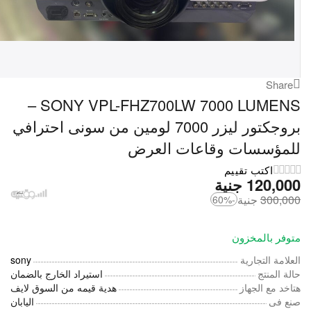
Share
SONY VPL-FHZ700LW 7000 LUMENS –
بروجكتور ليزر 7000 لومين من سونى احترافي
للمؤسسات وقاعات العرض
اكتب تقييم
120,000
‎
جنية
300,000
‎
جنية
-60%
متوفر بالمخزون
العلامة التجارية
sony
حالة المنتج
استيراد الخارج بالضمان
هتاخد مع الجهاز
هدية قيمه من السوق لايف
صنع فى
اليابان