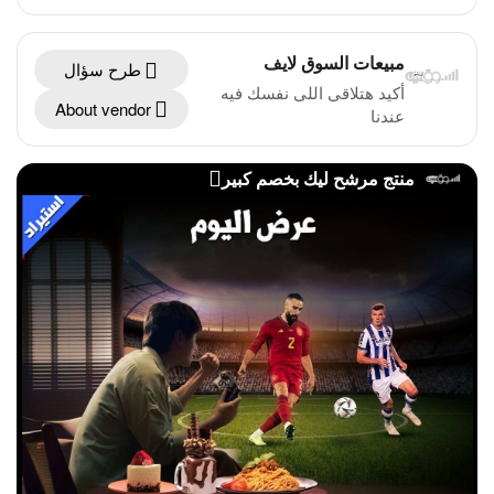
مبيعات السوق لايف
طرح سؤال
أكيد هتلاقى اللى نفسك فيه
About vendor
عندنا
منتج مرشح ليك بخصم كبير