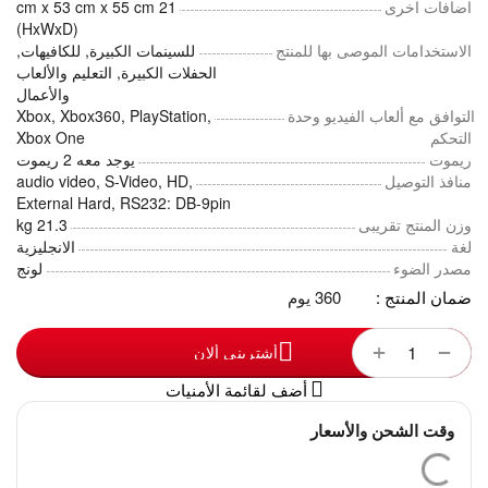
اضافات اخرى
21 cm x 53 cm x 55 cm
(HxWxD)
الاستخدامات الموصى بها للمنتج
للسينمات الكبيرة, للكافيهات,
الحفلات الكبيرة, التعليم والألعاب
والأعمال
التوافق مع ألعاب الفيديو وحدة
Xbox, Xbox360, PlayStation,
التحكم
Xbox One
ريموت
يوجد معه 2 ريموت
منافذ التوصيل
audio video, S-Video, HD,
External Hard, RS232: DB-9pin
وزن المنتج تقريبى
21.3 kg
لغة
الانجليزية
مصدر الضوء
لونج
ضمان المنتج :
360 يوم
+
−
أشترينى ألان
أضف لقائمة الأمنيات
وقت الشحن والأسعار