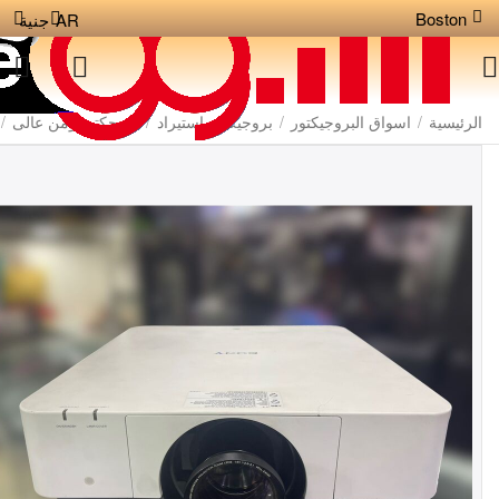
Boston
AR
جنية
الرئيسية
/
اسواق البروجيكتور
/
بروجيكتور استيراد
/
بروجكتر لومن عالى
/