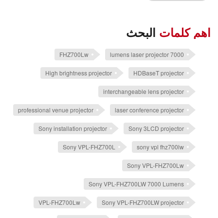
اهم كلمات
البحث
FHZ700Lw
7000 lumens laser projector
High brightness projector
HDBaseT projector
interchangeable lens projector
professional venue projector
laser conference projector
Sony installation projector
Sony 3LCD projector
Sony VPL-FHZ700L
sony vpl fhz700lw
Sony VPL-FHZ700Lw
Sony VPL-FHZ700LW 7000 Lumens
VPL-FHZ700Lw
Sony VPL-FHZ700LW projector