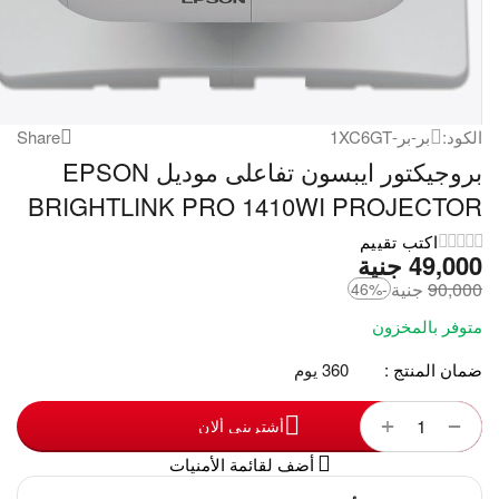
الكود:
بر-بر-1XC6GT
Share
بروجيكتور ايبسون تفاعلى موديل EPSON
BRIGHTLINK PRO 1410WI PROJECTOR
اكتب تقييم
49,000
‎
جنية
90,000
‎
جنية
-46%
متوفر بالمخزون
ضمان المنتج :
360 يوم
+
−
أشترينى ألان
أضف لقائمة الأمنيات