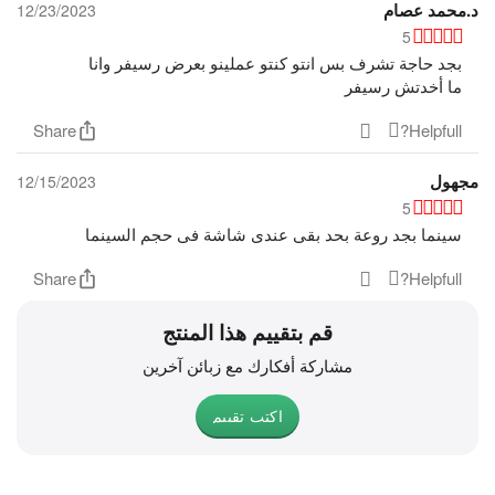
د.محمد عصام
12/23/2023
naural: 16 W x 1
Speaker Output
5
بجد حاجة تشرف بس انتو كنتو عملينو بعرض رسيفر وانا
ADVANCED
ما أخدتش رسيفر
FEATURES
Share
Helpfull?
مجهول
12/15/2023
5
EasyMP Network
سينما بجد روعة بحد بقى عندى شاشة فى حجم السينما
Projector control
and projector
Share
Helpfull?
management via
network
قم بتقييم هذا المنتج
مشاركة أفكارك مع زبائن آخرين
اكتب تقييم
EasyMP Network
Yes
Projection