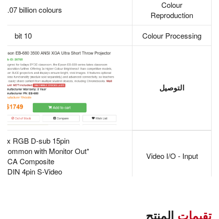
Colour
 1.07 billion colours
Reproduction
10 bit
Colour Processing
التوصيل
: 2x RGB D-sub 15pin
*Computer 2 in common with Monitor Out
Video I/O - Input
 RCA Composite
in DIN 4pin S-Video
: 1x RGB D-sub 15pin
*In common with Computer 2 input.
Video I/O - Output
تقيمات
المنتج
ignal: Computer 1 only