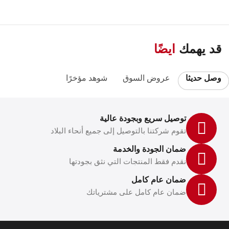
®
- lock provision
* Kensington
* Padlock & Security cable hole
أنظمة الأمان
* Wireless LAN unit lock
ion (Power On, Network, Protection of
قد يهمك
ايضًا
User logo)
نظام الألوان
ynamic, Theatre
وصل حديثا
عروض السوق
شوهد مؤخرًا
حامل تعليق للحائط
نعم
توصيل سريع وبجودة عالية
معلومات عامة
تقوم شركتنا بالتوصيل إلى جميع أنحاء البلاد
الحجم
367 x 375 x 155mm
ضمان الجودة والخدمة
(عرض×طول×أرتفاع)
نقدم فقط المنتجات التي نثق بجودتها
الوزن
5.3kg
ضمان عام كامل
ضمان عام كامل على مشترياتك
ضمان لمبة العرض
سنة او 750 ساعة تشغيل
تشغيل عادي 10000 ساعة
عدد ساعات اللمبة
تشغيل صديق للبيئة 15000 ساعة