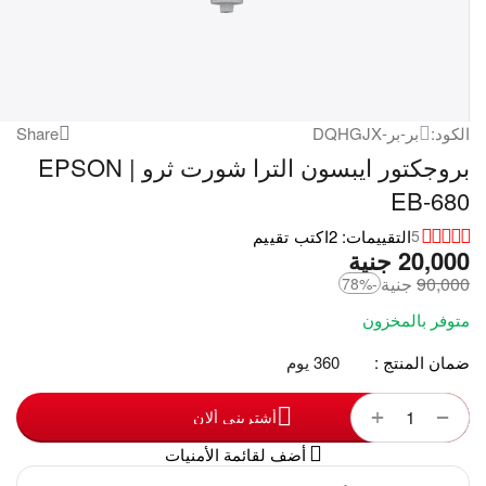
الكود:
بر-بر-DQHGJX
Share
بروجكتور ايبسون الترا شورت ثرو | EPSON
EB-680
التقييمات: 2
اكتب تقييم
5
20,000
‎
جنية
90,000
‎
جنية
-78%
متوفر بالمخزون
ضمان المنتج :
360 يوم
+
−
أشترينى ألان
أضف لقائمة الأمنيات