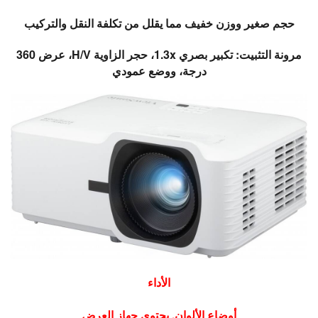
حجم صغير ووزن خفيف مما يقلل من تكلفة النقل والتركيب
مرونة التثبيت: تكبير بصري 1.3x، حجر الزاوية H/V، عرض 360
درجة، ووضع عمودي
الأداء
أوضاع الألوان. يحتوي جهاز العرض