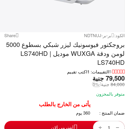
الكود:
بر-بر-NDTNUJ
Share
بروجكتور فيوسونيك ليزر شبكي بسطوع 5000
لومن ودقة WUXGA موديل LS740HD |
LS740HD
التقييمات: 1
اكتب تقييم
5
79,500
‎
جنية
84,000
‎
جنية
-5%
متوفر بالمخزون
يأتى من الخارج بالطلب
ضمان المنتج :
360 يوم
+
−
أشترينى ألان