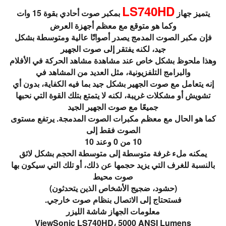
LS740HD
يتميز جهاز
بمكبر صوت أحادي بقوة 15 وات
وكما هو متوقع مع معظم أجهزة العرض
فإن مكبر الصوت المدمج يصدر أصواتًا عالية ومتوسطة بشكل
جيد، لكنه يفتقر إلى صوت الجهير
وهذا ملحوظ بشكل خاص عند مشاهدة مشاهد الحركة في الأفلام
والبرامج التلفزيونية، مثل العديد من المشاهد في
إنه يتعامل مع صوت الجهير بشكل جيد بما فيه الكفاية، بدون أي
تشويش أو مشكلات غريبة، لكنه لا يتمتع بتلك القوة التي نحبها
جميعًا مع صوت الجهير الجيد
كما هو الحال مع معظم مكبرات الصوت المدمجة. يرتفع مستوى
الصوت فقط إلى
10 من 0 وعند 10
يمكنه ملء غرفة متوسطة إلى متوسطة الحجم بشكل لائق
بالنسبة للغرف التي يزيد حجمها عن ذلك، أو تلك التي سيكون بها
صوت محيط
(حشود، ضجيج الأشخاص الذين يتحدثون)
فستحتاج إلى الاتصال بنظام صوت خارجي.
معلومات الجهاز شاشة الليزر
ViewSonic LS740HD، 5000 ANSI Lumens