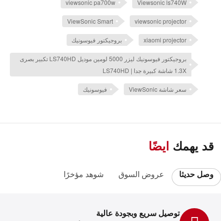
viewsonic pa700w
Viewsonic ls740W
ViewSonic Smart
viewsonic projector
xiaomi projector
بروجيكتور فيوسونيك
بروجيكتور فيوسونيك ليزر 5000 لومين موديل LS740HD تكبير بصرى
1.3X شاشة كبيرة جدا | LS740HD
سعر شاشة ViewSonic
فيوسونيك
قد يهمك
ايضًا
وصل حديثا
عروض السوق
شوهد مؤخرًا
توصيل سريع وبجودة عالية