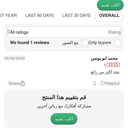
اكتب تقييم
ST YEAR
LAST 60 DAYS
LAST 30 DAYS
OVERALL
All ratings
Rating:
Only buyers
مع الصور
We found 1 reviews
محمد ابو يونس
06/06/2024
5
بجد اكثر من رائع
Share
Helpfull?
قم بتقييم هذا المنتج
مشاركة أفكارك مع زبائن آخرين
اكتب تقييم