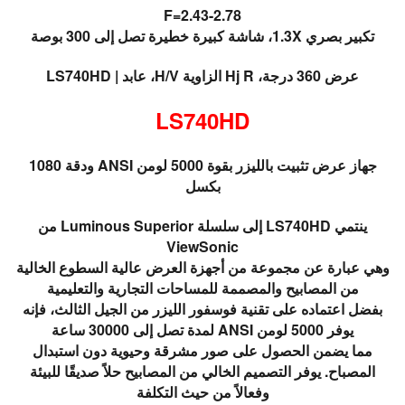
F=2.43-2.78
تكبير بصري 1.3X، شاشة كبيرة خطيرة تصل إلى 300 بوصة
عرض 360 درجة، Hj R الزاوية H/V، عابد |
LS740HD
LS740HD
جهاز عرض تثبيت بالليزر بقوة 5000 لومن ANSI ودقة 1080
بكسل
ينتمي LS740HD إلى سلسلة Luminous Superior من
ViewSonic
وهي عبارة عن مجموعة من أجهزة العرض عالية السطوع الخالية
من المصابيح والمصممة للمساحات التجارية والتعليمية
بفضل اعتماده على تقنية فوسفور الليزر من الجيل الثالث، فإنه
يوفر 5000 لومن ANSI لمدة تصل إلى 30000 ساعة
مما يضمن الحصول على صور مشرقة وحيوية دون استبدال
المصباح. يوفر التصميم الخالي من المصابيح حلاً صديقًا للبيئة
وفعالاً من حيث التكلفة