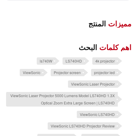
مميزات
المنتج
اهم كلمات
البحث
ls740W
LS740HD
4k projector
ViewSonic
Projector screen
projector led
ViewSonic Laser Projector
ViewSonic Laser Projector 5000 Lumens Model LS740HD 1.3X
Optical Zoom Extra Large Screen | LS740HD
ViewSonic LS740HD
ViewSonic LS740HD Projector Review