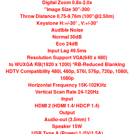
Digital Zoom 0.8x-2.0x
Image Size 30"-300"
Throw Distance 0.75-9.76m (100"@2.50m)
Keystone H:+/-30° , V:+/-30°
Audible Noise
Normal 30dB
Eco 24dB
Input Lag 49.5ms
Resolution Support VGA(640 x 480)
to WUXGA RB(1920 x 1200) *RB-Reduced Blanking
HDTV Compatibility 480i, 480p, 576i, 576p, 720p, 1080i,
1080p
Horizontal Frequency 15K-102KHz
Vertical Scan Rate 24-120Hz
Input
HDMI 2 (HDMI 1.4/ HDCP 1.4)
Output
Audio-out (3.5mm) 1
Speaker 15W
USB Type A (Power) 1 (5V/1.5A)