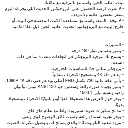
بيتك. اطلب الحين واستمتع بالترفيه مع عائلتك.
• لا تفوت فرصة الحصول على البروجيكتور الحديث اللي وفرناه اليوم
بسعر مخفض, اطلبه ولا تتردد..
• لا توقف المتعة واستمتع بمشاهدة أفلامك المفضلة في البيت أو
خارج البيت مع البروجيكتور الحديث اطلبه الحين قبل نفاذ الكمية.
•
• المميزات:
• يتميز بتصميم دوار 180 درجة.
• يسمح لك بتوجيه البروجكتر في اتجاهات متعددة بما في ذلك
السقف.
• بروجكتر مثالي جدًا للمناسبات الخارجية.
• -يدعم دقة 4K و تصحيح الانحراف تلقائياً
• يأتي بدقة عالية 720 بكسل FHD أصلي ويدعم حتى دقة 1080P 4K.
• يتميز بجودة صورة رائعة وسطوع جيد 120 ANSI لومن، وألوان
زاهية ونسبة تباين 1500:1.
• يوفر جهاز العرض هذا تصحيحًا أفقيًا أوتوماتيكيًا للانحراف وتصحيحًا
يدويًا.
• مدمج بمكبرات صوت ستيريو 5 واط مع نظام هاي فاي.
• يوفر تجربة استماع رائعة وصوت فائق الوضوح قوي ونقي.
• مزود بتقنية البلوتوث 5.0 والذي يسمح لك بتوصيل مكبرات الصوت.