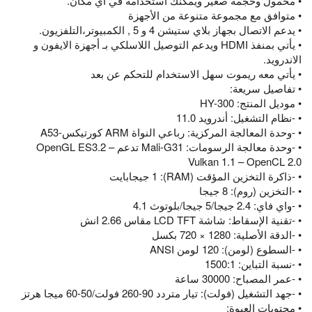
• محمول وحجمه صغير ويمكنك استخدامه في أي مكان.
• متوافق مع مجموعة متنوعة من الأجهزة
• يدعم الاتصال بجهاز بلاي ستيشن 4 و 5 , الكمبيوتر،التلفزيون.
• يأتي بمنفذ HDMI ويدعم التوصيل اللاسلكي بـ أجهزة الايفون و
الاندرويد.
• يأتي معه ريموت سهل الاستخدام للتحكم عن بعد
• تفاصيل سريعة:
• موديل المنتج: HY-300
• -نظام التشغيل: أندرويد 11.0
• -وحدة المعالجة المركزية: رباعي النواة ARM كورتيكس-A53
• -وحدة معالجة الرسومات: Mali-G31 تدعم OpenGL ES3.2 –
Vulkan 1.1 – OpenCL 2.0
• -ذاكرة التخزين المؤقت (RAM): 1 جيجابايت
• -التخزين (روم): 8 جيجا
• -واي فاي: 2.4 جيجا/5 جيجا/بلوتوث 4.1
• -تقنية الإسقاط: شاشة LCD TFT مقاس 2.66 انش
• -الدقة الأصلية: 1280 × 720 بكسل
• -السطوع (لومن): 120 لومن ANSI
• -نسبة التباين: 1500:1
• -عمر المصباح: 30000 ساعة
• -جهد التشغيل (فولت): تيار متردد 90-260 فولت/50-60 ميجا هرتز
• محتويات العبوة: