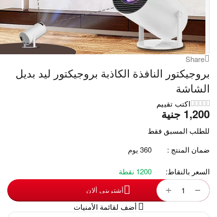
Share
بروجيكتور النافذة الكاذبة بروجيكتور ليد بديل
الشاشة
اكتب تقييم
1,200
‎
جنية
للطلب المسبق فقط
ضمان المنتج :
360 يوم
السعر بالنقاط:
1200 نقطة
+
−
أشترينى ألان
أضف لقائمة الأمنيات