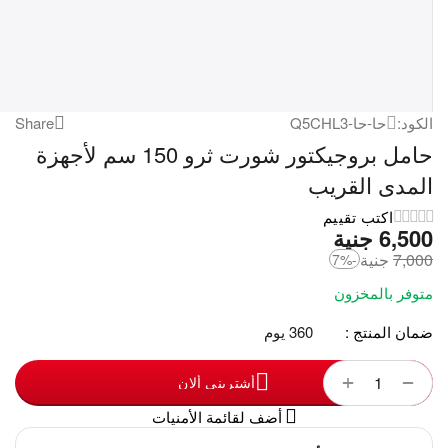
الكود:
حا-حا-Q5CHL3
Share
حامل بروجيكتور شورت ثرو 150 سم لأجهزة
المدى القريب
اكتب تقييم
6,500
‎
جنية
7,000
‎
جنية
-7%
متوفر بالمخزون
ضمان المنتج :
360 يوم
+
−
أشترينى ألان
أضف لقائمة الأمنيات