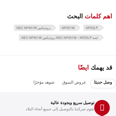
اهم كلمات
البحث
NP23LP
NP451W
بروجيكتور NEC NP451W
لمبة NEC NP451W – NP23LP بروجيكتور NEC NP451W
قد يهمك
ايضًا
وصل حديثا
عروض السوق
شوهد مؤخرًا
توصيل سريع وبجودة عالية
تقوم شركتنا بالتوصيل إلى جميع أنحاء البلاد