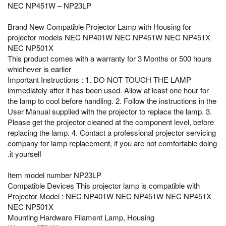
NEC NP451W – NP23LP
Brand New Compatible Projector Lamp with Housing for
projector models NEC NP401W NEC NP451W NEC NP451X
NEC NP501X
This product comes with a warranty for 3 Months or 500 hours
whichever is earlier
Important Instructions : 1. DO NOT TOUCH THE LAMP
immediately after it has been used. Allow at least one hour for
the lamp to cool before handling. 2. Follow the instructions in the
User Manual supplied with the projector to replace the lamp. 3.
Please get the projector cleaned at the component level, before
replacing the lamp. 4. Contact a professional projector servicing
company for lamp replacement, if you are not comfortable doing
it yourself.
Item model number ‎NP23LP
Compatible Devices ‎This projector lamp is compatible with
Projector Model : NEC NP401W NEC NP451W NEC NP451X
NEC NP501X
Mounting Hardware ‎Filament Lamp, Housing