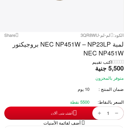
الكود:
لم-لم-3QR8WU
Share
لمبة NEC NP451W – NP23LP بروجيكتور
NEC NP451W
اكتب تقييم
5,500
‎
جنية
متوفر بالمخزون
ضمان المنتج :
10 يوم
السعر بالنقاط:
5500 نقطة
+
−
أشترينى ألان
أضف لقائمة الأمنيات