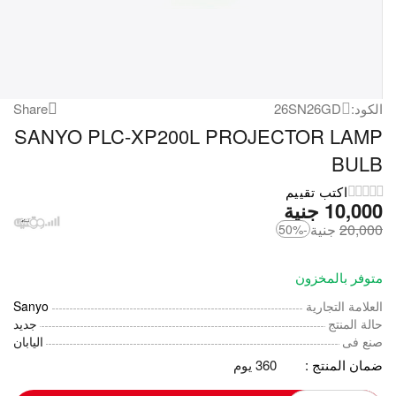
الكود:
26SN26GD
Share
SANYO PLC-XP200L PROJECTOR LAMP
BULB
اكتب تقييم
10,000
‎
جنية
20,000
‎
جنية
-50%
متوفر بالمخزون
العلامة التجارية
Sanyo
حالة المنتج
جديد
صنع فى
اليابان
ضمان المنتج :
360 يوم