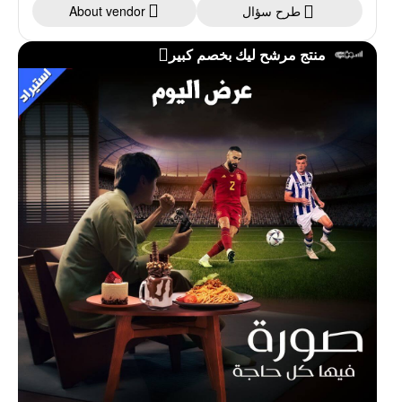
طرح سؤال
About vendor
منتج مرشح ليك بخصم كبير