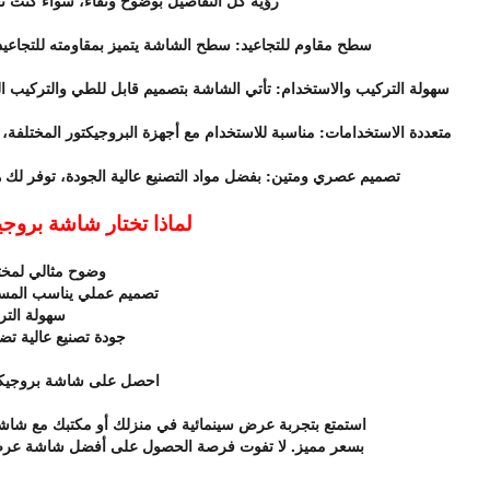
رؤية كل التفاصيل بوضوح ونقاء، سواء كنت تع
سطح مقاوم للتجاعيد: سطح الشاشة يتميز بمقاومته للتجاعيد،
سهولة التركيب والاستخدام: تأتي الشاشة بتصميم قابل للطي والتركيب السر
متعددة الاستخدامات: مناسبة للاستخدام مع أجهزة البروجيكتور المختلفة، م
تصميم عصري ومتين: بفضل مواد التصنيع عالية الجودة، توفر لك هذ
لماذا تختار شاشة بروجيكتور 60 سم 
وضوح مثالي لمخت
تصميم عملي يناسب المس
سهولة التر
جودة تصنيع عالية تض
احصل على شاشة بروجيكتور 60 سم × 60 سم
استمتع بتجربة عرض سينمائية في منزلك أو مكتبك مع شاشة بروجيكتور 60 سم × 60 سم المتاحة
بسعر مميز. لا تفوت فرصة الحصول على أفضل شاشة عرض