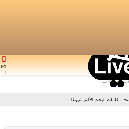
191
تج
كلمات البحث اﻷكثر شيوعًا