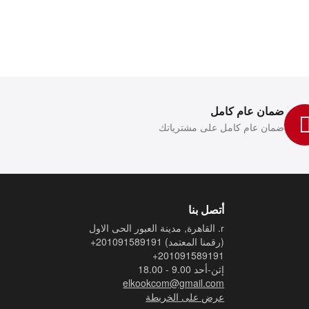
ضمان عام كامل
ضمان عام كامل على مشترياتك
أتصل بنا
г. القاهرة, مدينة العبور الحى الاول
(رقمنا المعتمد)
+201091589191
+201091589191
إثن-أحد 9.00 - 18.00
elkookcom@gmail.com
عرض على الخريطة