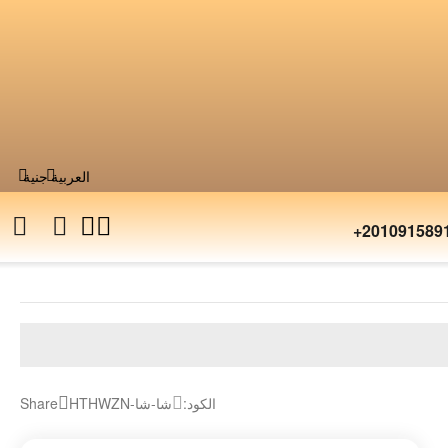
العربية
جنية
+201091589
الكود:
شا-شا-HTHWZN
Share