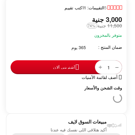
5
التقييمات: 1
اكتب تقييم
3,000
‎
جنية
11,500
‎
جنية
-74%
متوفر بالمخزون
ضمان المنتج :
365 يوم
+
−
أشترينى ألان
أضف لقائمة الأمنيات
وقت الشحن والأسعار
مبيعات السوق لايف
أكيد هتلاقى اللى نفسك فيه عندنا