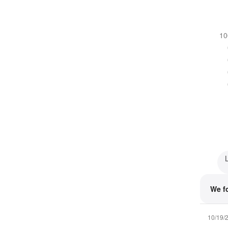
1
We f
10/19/