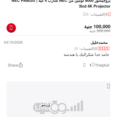
بروجيكتور 8000 لومين من NEC شارب 4 كية | NEC PA803U
3lcd 4K Projector
5
(التقييمات: 1)
‎
100,000
جنية
200,000
‎
جنية
محمدخليل
04/19/2026
5
(التقييمات: 1)
جامد جدا شكراليك يا هندسة
Share
1
Helpfull?