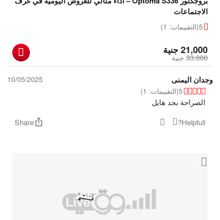
بروجكتور Optoma S336 – أداء مثالي للعروض اليومية في غرف
الاجتماعات
5
(التقييمات: 1)
‎
21,000
جنية
33,000
‎
جنية
وجدان اليمنى
10/05/2025
5
(التقييمات: 1)
الصراحة بجد هايل
Share
Helpfull?