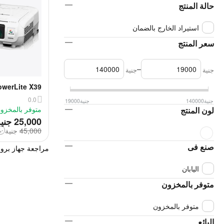
حالة المنتج
استيراد الخارج بالضمان
سعر المنتج
–
جنية
جنية
werLite X39
Projector
0.0
جنية
140000
جنية
19000
متوفر بالمخزو
لون المنتج
‎
25,000
جني
45,000
‎
جنية
-44%
صنع فى
مراجعة جهاز بروجيكتور 01
اليابان
متوفر بالمخزون
متوفر بالمخزون
البائع