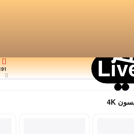
191
سون 4K