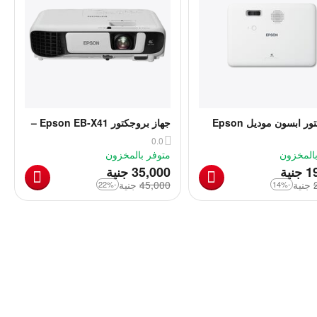
بروجيكتور ابسون موديل Epson
جهاز بروجكتور Epson EB-X41 –
C
دقة عالية وأداء موثوق
0.0
بالمخزون
متوفر بالمخزون
‎
‎
1
جنية
35,000
جنية
‎
جنية
45,000
‎
جنية
-22%
-14%