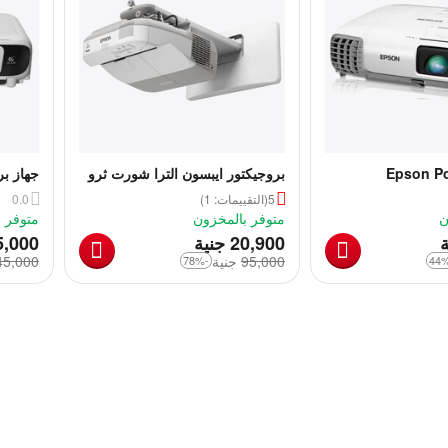
Epson Po
بروجيكتور ايبسون الترا شورت ثرو
موديل 685w بضمان سنة | Epson
دقة عال
5
(التقييمات: 1)
0.0
PowerLite 685W Projector
ن
متوفر بالمخزون
متوفر 
‎
ة
20,900
جنية
5,000
95,000
‎
جنية
45,000
-78%