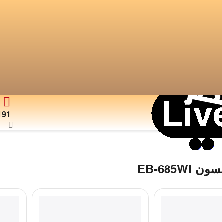
191
EB-685WI