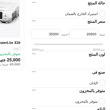
حالة المنتج
استيراد الخارج بالضمان
سعر المنتج
–
جنية
جنية
werLite X39
Projector
0.0
جنية
35000
جنية
20900
متوفر بالمخزو
لون المنتج
‎
25,000
جني
45,000
‎
جنية
-44%
صنع فى
اليابان
متوفر بالمخزون
متوفر بالمخزون
البائع