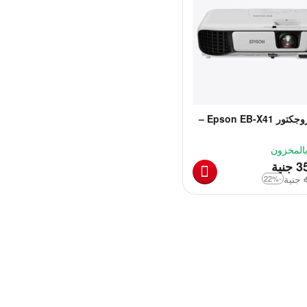
جهاز بروجكتور Epson EB-X41 –
ية وأداء موثوق
بالمخزون
‎
3
جنية
‎
جنية
-22%