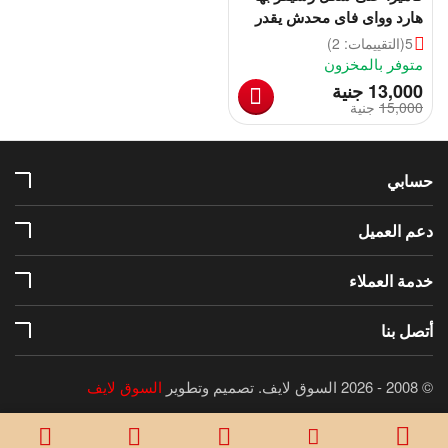
هارد وواى فاى محدش يقدر
يكتشفها
5
(التقييمات: 2)
متوفر بالمخزون
‎
13,000
جنية
15,000
‎
جنية
حسابي
دعم العميل
خدمة العملاء
أتصل بنا
© 2008 - 2026 السوق لايف.
تصميم وتطوير
السوق لايف