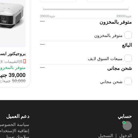
جنية
39000
جنية
39000
متوفر بالمخزون
متوفر بالمخزون
البائع
بروجيكتور ابسون WU
مبيعات السوق لايف
5
(التقييمات: 4)
متوفر بالمخزو
شحن مجانى
‎
39,000
جني
50,000
‎
جنية
-22%
شحن مجاني
حسابي
دعم العميل
سياسة الخصوصي
إتفاقية الإستخدام
الدخول
|
التسجيل
سلامتك تهمنا