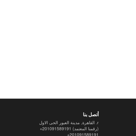
أتصل بنا
г. القاهرة, مدينة العبور الحى الاول
(رقمنا المعتمد)
+201091589191
+201091589191