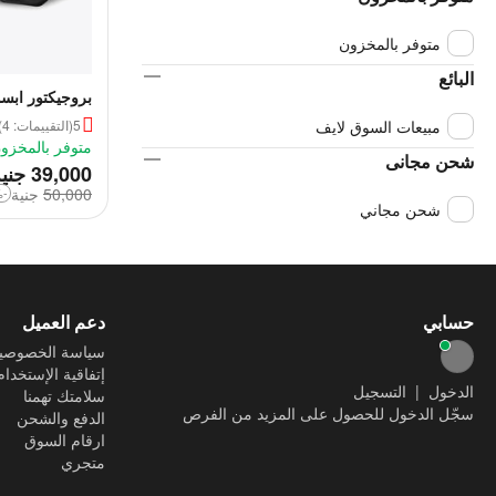
متوفر بالمخزون
البائع
بروجيكتور ابسون WU
5
(التقييمات: 4)
مبيعات السوق لايف
متوفر بالمخزو
شحن مجانى
‎
39,000
جني
50,000
‎
جنية
-22%
شحن مجاني
حسابي
دعم العميل
سياسة الخصوصي
إتفاقية الإستخدام
الدخول
|
التسجيل
سلامتك تهمنا
سجّل الدخول للحصول على المزيد من الفرص
الدفع والشحن
ارقام السوق
متجري