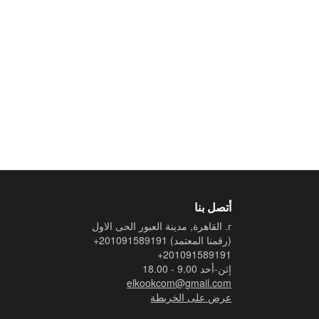
أتصل بنا
г. القاهرة, مدينة العبور الحى الاول
(رقمنا المعتمد)
+201091589191
+201091589191
إثن-أحد 9.00 - 18.00
elkookcom@gmail.com
عرض على الخريطة