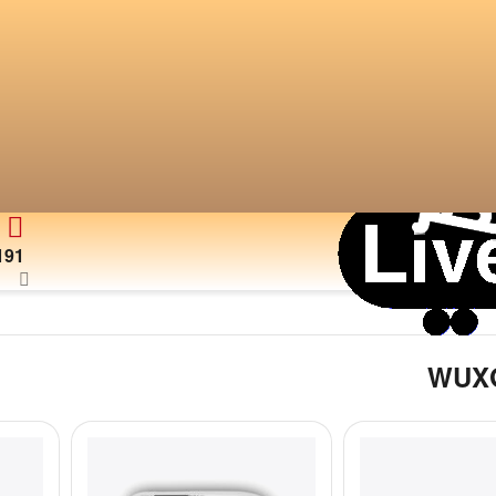
191
WUX