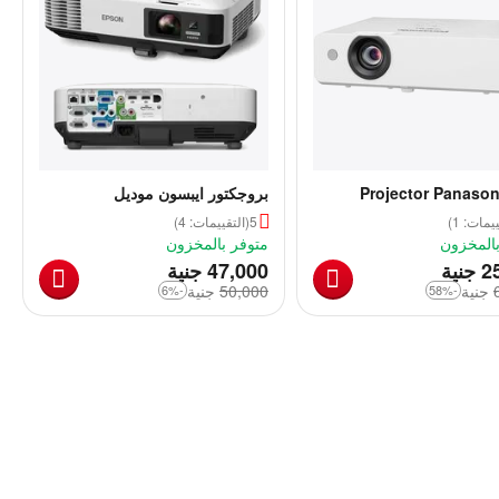
Projector Panason
بروجكتور ايبسون موديل
POWERLITE 1945W
LB305
يمات: 1)
5
(التقييمات: 4)
بالمخزون
متوفر بالمخزون
‎
‎
2
جنية
47,000
جنية
‎
جنية
50,000
‎
جنية
-6%
-58%