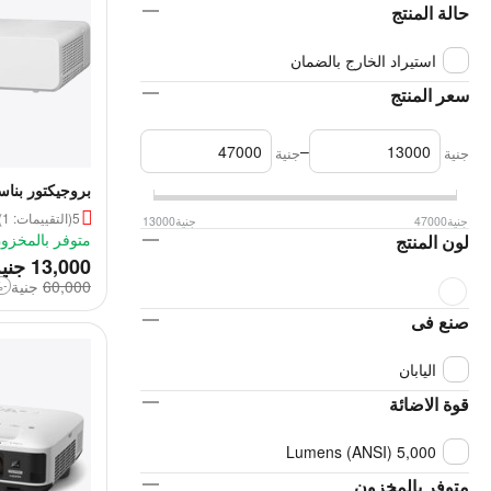
حالة المنتج
استيراد الخارج بالضمان
سعر المنتج
–
جنية
جنية
5
(التقييمات: 1)
جنية
47000
جنية
13000
LW362U 3LCD
متوفر بالمخزو
لون المنتج
‎
13,000
جني
60,000
‎
جنية
-78%
صنع فى
اليابان
قوة الاضائة
5,000 Lumens (ANSI)
متوفر بالمخزون