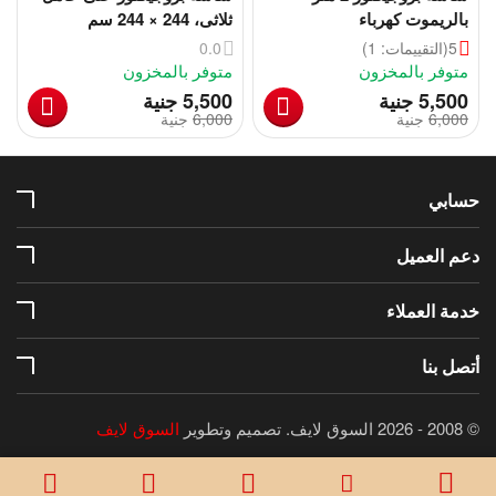
بالريموت كهرباء
ثلاثى، 244 × 244 سم
5
(التقييمات: 1)
0.0
متوفر بالمخزون
متوفر بالمخزون
‎
‎
5,500
جنية
5,500
جنية
6,000
‎
جنية
6,000
‎
جنية
حسابي
دعم العميل
خدمة العملاء
أتصل بنا
© 2008 - 2026 السوق لايف.
تصميم وتطوير
السوق لايف