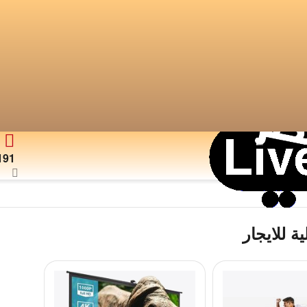
191
ة للايجار