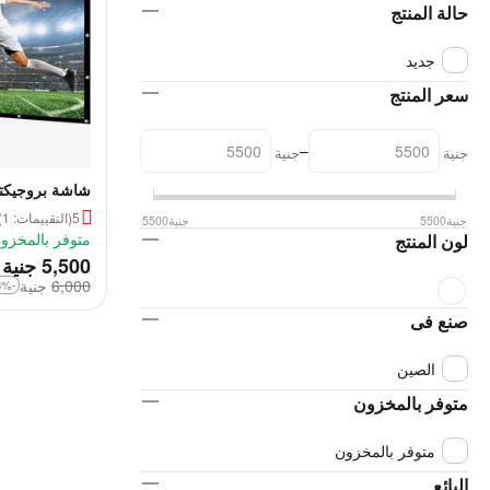
حالة المنتج
جديد
سعر المنتج
–
جنية
جنية
كهرباء
5
(التقييمات: 1)
جنية
5500
جنية
5500
متوفر بالمخزو
لون المنتج
‎
5,500
جنية
6,000
‎
جنية
-8%
صنع فى
الصين
متوفر بالمخزون
متوفر بالمخزون
البائع