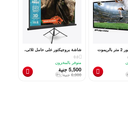
شاشة بروجيكتور 2 متر بالريموت
شاشة بروجيكتور على حامل ثلاثى،
244 × 244 سم
0.0
ن
متوفر بالمخزون
‎
5,500
جنية
6,000
‎
جنية
-8%