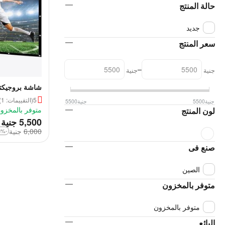
حالة المنتج
جديد
سعر المنتج
–
جنية
جنية
كهرباء
5
(التقييمات: 1)
جنية
5500
جنية
5500
متوفر بالمخزو
لون المنتج
‎
5,500
جنية
6,000
‎
جنية
-8%
صنع فى
الصين
متوفر بالمخزون
متوفر بالمخزون
البائع