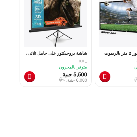
شاشة بروجيكتور 2 متر بالريموت
شاشة بروجيكتور على حامل ثلاثى،
244 × 244 سم
0.0
ن
متوفر بالمخزون
‎
5,500
جنية
6,000
‎
جنية
-8%