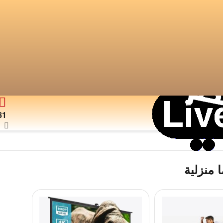
81
 منزلية