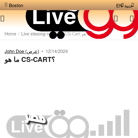
Boston
جنية
EN
ما هو CS-Cart؟
/
Live elssoog news
/
Home
12/14/2024
•
John Doe (عرض)
ما هو CS-CART؟