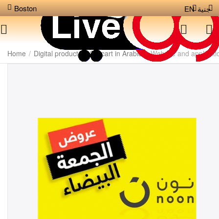
Boston
EN
جنية
Home
/
Digital products
/
CS-cart in Arabic
/
Website and applicati