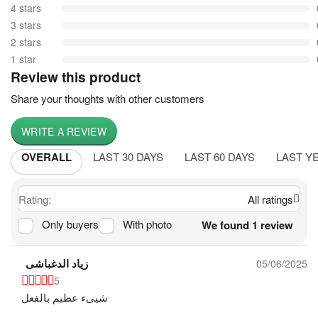
4 stars
3 stars
2 stars
1 star
Review this product
Share your thoughts with other customers
WRITE A REVIEW
OVERALL
LAST 30 DAYS
LAST 60 DAYS
LAST Y
Rating:
All ratings
Only buyers
With photo
We found 1 review
زياد الدغباشى
05/06/2025
5
شيىء عظيم بالفعل