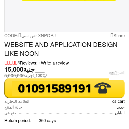
CODE:
تص-سى-XNPQRJ
Share
WEBSITE AND APPLICATION DESIGN
LIKE NOON
Reviews: 1
Write a review
5
15,000
جنية
5,000,000
جنية
-100%
العلامة التجارية
cs-cart
جديد
حالة المنتج
اليابان
صنع فى
Return period:
360 days